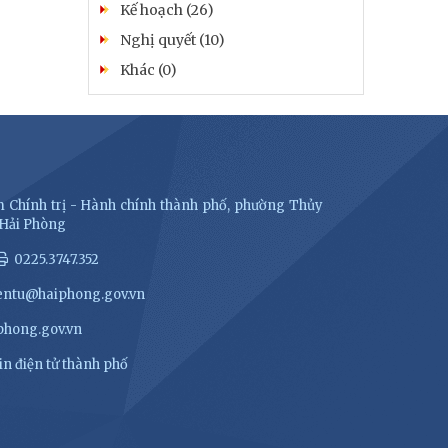
Kế hoạch (26)
Nghị quyết (10)
Khác (0)
 Chính trị - Hành chính thành phố, phường Thủy
 Hải Phòng
0225.3747.352
entu@haiphong.gov.vn
hong.gov.vn
n điện tử thành phố