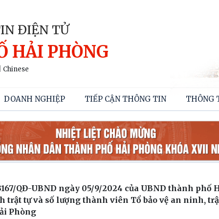
IN ĐIỆN TỬ
Ố HẢI PHÒNG
|
Chinese
DOANH NGHIỆP
TIẾP CẬN THÔNG TIN
THÔNG 
số 3167/QĐ-UBND ngày 05/9/2024 của UBND thành phố 
trật tự và số lượng thành viên Tổ bảo vệ an ninh, trật
Hải Phòng