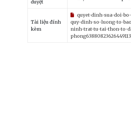
duyệt
quyet-dinh-sua-doi-bo
Tài liệu đính
quy-dinh-so-luong-to-bao
kèm
ninh-trat-tu-tai-thon-to
phong63880823626449113