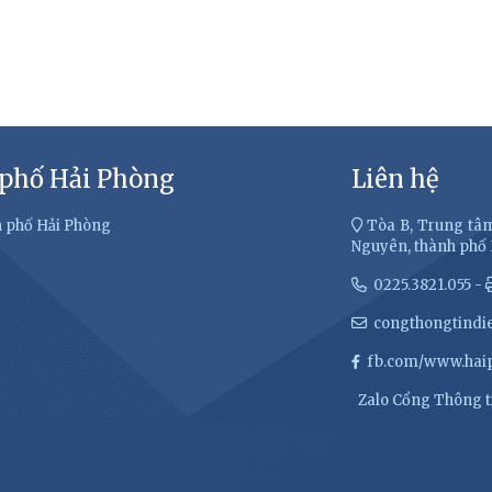
 phố Hải Phòng
Liên hệ
h phố Hải Phòng
Tòa B, Trung tâm
Nguyên, thành phố
0225.3821.055 -
congthongtindi
fb.com/www.haip
Zalo Cổng Thông ti