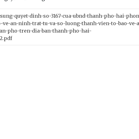
-sung-quyet-dinh-so-3167-cua-ubnd-thanh-pho-hai-pho
-ve-an-ninh-trat-tu-va-so-luong-thanh-vien-to-bao-ve-
-dan-pho-tren-dia-ban-thanh-pho-hai-
2.pdf