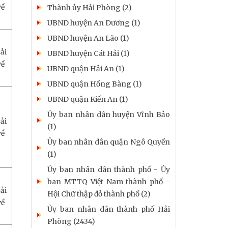
về
Thành ủy Hải Phòng (2)
UBND huyện An Dương (1)
UBND huyện An Lão (1)
ải
UBND huyện Cát Hải (1)
về
UBND quận Hải An (1)
UBND quận Hồng Bàng (1)
UBND quận Kiến An (1)
Ủy ban nhân dân huyện Vĩnh Bảo
ải
(1)
về
Ủy ban nhân dân quận Ngô Quyền
(1)
Ủy ban nhân dân thành phố - Ủy
ban MTTQ Việt Nam thành phố -
ải
Hội Chữ thập đỏ thành phố (2)
về
Ủy ban nhân dân thành phố Hải
Phòng (2434)