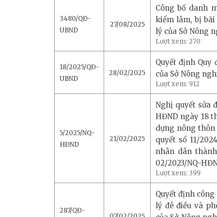
Công bố danh mụ
3480/QĐ-
kiểm lâm, bị bãi
27/08/2025
UBND
lý của Sở Nông 
Lượt xem:
270
Quyết định Quy 
18/2025/QĐ-
28/02/2025
của Sở Nông ngh
UBND
Lượt xem:
912
Nghị quyết sửa đ
HĐND ngày 18 th
dựng nông thôn 
5/2025/NQ-
21/02/2025
quyết số 11/20
HĐND
nhân dân thành 
02/2023/NQ-HĐN
Lượt xem:
399
Quyết định công 
lý đê điều và p
287/QĐ-
07/02/2025