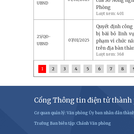
của Sở Nông nghi
UBND
Phòng
Lượt xem:
401
Quyết định công 
bị bãi bỏ lĩnh 
25/QĐ-
07/01/2025
phạm vi chức nă
UBND
trên địa bàn th
Lượt xem:
368
2
3
4
5
6
7
8
1
Cổng Thông tin điện tử thành
Cơ quan quản lý: Văn phòng Ủy ban nhân dân thàn
Trưởng Ban biên tập: Chánh Văn phòng