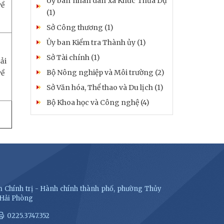
Uỷ ban nhân dân xã Khúc Thừa Dụ
về
(1)
Sở Công thương (1)
Ủy ban Kiểm tra Thành ủy (1)
Sở Tài chính (1)
ải
Bộ Nông nghiệp và Môi trường (2)
về
Sở Văn hóa, Thể thao và Du lịch (1)
Bộ Khoa học và Công nghệ (4)
 Chính trị - Hành chính thành phố, phường Thủy
 Hải Phòng
0225.3747.352