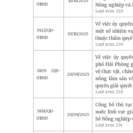
10/10/2025
UBND
Nông nghiệp và 
Lượt xem:
320
Về việc ủy quyề
3921/QĐ-
một số nhiệm vụ
01/10/2025
UBND
thuộc thẩm quyề
Lượt xem:
230
Về việc ủy quy
phố Hải Phòng gi
3809 /QĐ-
vệ thực vật, chăn
20/09/2025
UBND
nông lâm sản v
quyền giải quyế
Lượt xem:
228
Công bố thủ tục
3818/QĐ-
nước lĩnh vực g
20/09/2025
UBND
Sở Nông nghiệp 
Lượt xem:
274