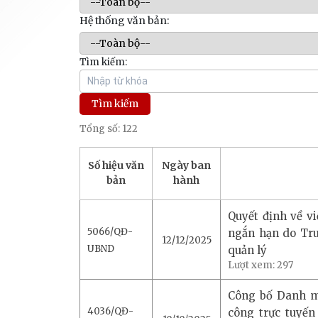
Hệ thống văn bản:
Tìm kiếm:
Tổng số: 122
Số hiệu văn
Ngày ban
bản
hành
Quyết định về v
5066/QĐ-
ngắn hạn do Tru
12/12/2025
UBND
quản lý
Lượt xem:
297
Công bố Danh mụ
4036/QĐ-
công trực tuyến