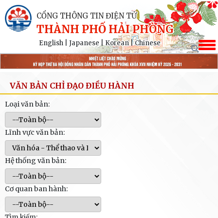
CỔNG THÔNG TIN ĐIỆN TỬ
THÀNH PHỐ HẢI PHÒNG
English
|
Japanese
|
Korean
|
Chinese
VĂN BẢN CHỈ ĐẠO ĐIỀU HÀNH
Loại văn bản:
Lĩnh vực văn bản:
Hệ thống văn bản:
Cơ quan ban hành:
Tìm kiếm: