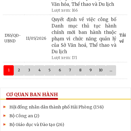
Văn hóa, Thể thao và Du lịch
Lượt xem:
166
Quyết định về việc công bố
Danh mục thủ tục hành
chính mới ban hành thuộc
Tải
1765/QĐ-
11/05/2026
phạm vi chức năng quản lý
UBND
về
của Sở Văn hoá, Thể thao và
Du lịch
Lượt xem:
171
1
2
3
4
5
6
7
8
9
10
...
CƠ QUAN BAN HÀNH
Hội đồng nhân dân thành phố Hải Phòng (158)
Bộ Công an (2)
Bộ Giáo dục và Đào tạo (26)