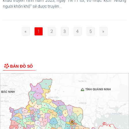
khấu truyền hình năm 2023, ngày 19/11 tới, Vở nhạc kịch “Những
người khốn khổ” sẽ được truyền...
«
1
2
3
4
5
»
BẢN ĐỒ SỐ