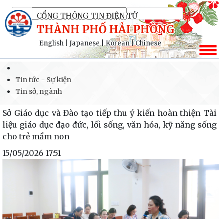
CỔNG THÔNG TIN ĐIỆN TỬ
THÀNH PHỐ HẢI PHÒNG
English
|
Japanese
|
Korean
|
Chinese
Tin tức - Sự kiện
Tin sở, ngành
Sở Giáo dục và Đào tạo tiếp thu ý kiến hoàn thiện Tài
liệu giáo dục đạo đức, lối sống, văn hóa, kỹ năng sống
cho trẻ mầm non
15/05/2026 17:51