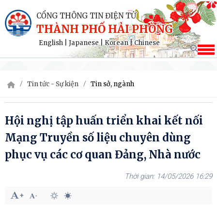
CỔNG THÔNG TIN ĐIỆN TỬ
THÀNH PHỐ HẢI PHÒNG
English
|
Japanese
|
Korean
|
Chinese
Tin tức - Sự kiện
Tin sở, ngành
Hội nghị tập huấn triển khai kết nối
Mạng Truyền số liệu chuyên dùng
phục vụ các cơ quan Đảng, Nhà nước
14/05/2026 16:29