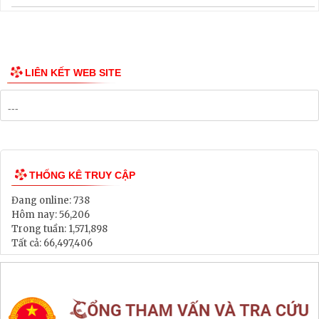
Thông tin các tuyến xe bus
Công bố Quy hoạch
Danh mục Dự án, Chương trình
Bảng Giá Đất
Lịch tiếp dân
Thông tin đấu thầu, đấu giá
LIÊN KẾT WEB SITE