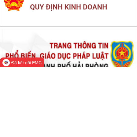
THỐNG KÊ TRUY CẬP
Đang online:
738
Hôm nay:
56,206
Trong tuần:
1,571,898
Tất cả:
66,497,406
Đã kết nối EMC