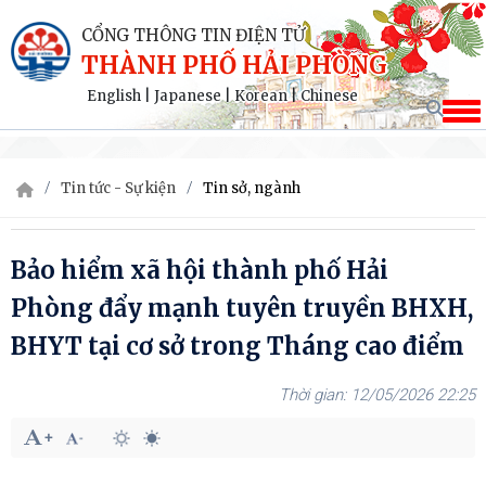
CỔNG THÔNG TIN ĐIỆN TỬ
THÀNH PHỐ HẢI PHÒNG
English
|
Japanese
|
Korean
|
Chinese
Tin tức - Sự kiện
Tin sở, ngành
Bảo hiểm xã hội thành phố Hải
Phòng đẩy mạnh tuyên truyền BHXH,
BHYT tại cơ sở trong Tháng cao điểm
12/05/2026 22:25