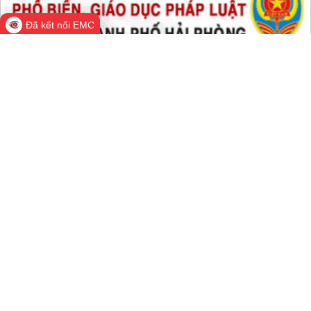
Đã kết nối EMC