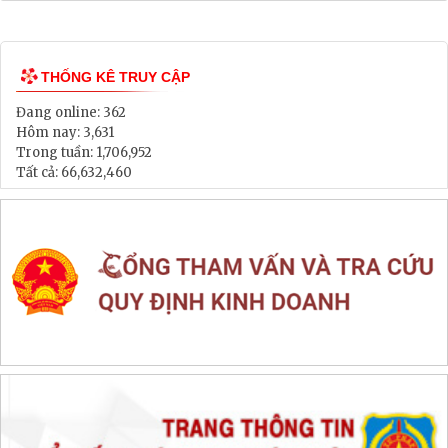
Lịch tiếp dân
Thông tin đấu thầu, đấu giá
LIÊN KẾT WEB SITE
THỐNG KÊ TRUY CẬP
Đang online:
362
Hôm nay:
3,631
Trong tuần:
1,706,952
Tất cả:
66,632,460