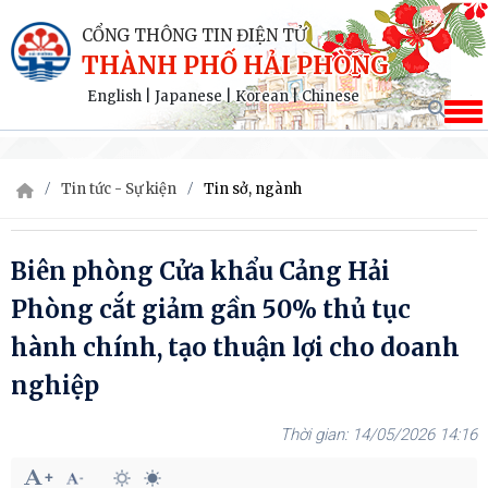
CỔNG THÔNG TIN ĐIỆN TỬ
THÀNH PHỐ HẢI PHÒNG
English
|
Japanese
|
Korean
|
Chinese
Tin tức - Sự kiện
Tin sở, ngành
Biên phòng Cửa khẩu Cảng Hải
Phòng cắt giảm gần 50% thủ tục
hành chính, tạo thuận lợi cho doanh
nghiệp
14/05/2026 14:16