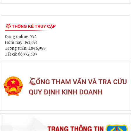
Bảng Giá Đất
Lịch tiếp dân
Thông tin đấu thầu, đấu giá
LIÊN KẾT WEB SITE
THỐNG KÊ TRUY CẬP
Đang online:
754
Hôm nay:
143,674
Trong tuần:
1,846,999