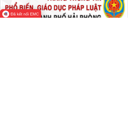
Tất cả:
66,772,507
Đã kết nối EMC