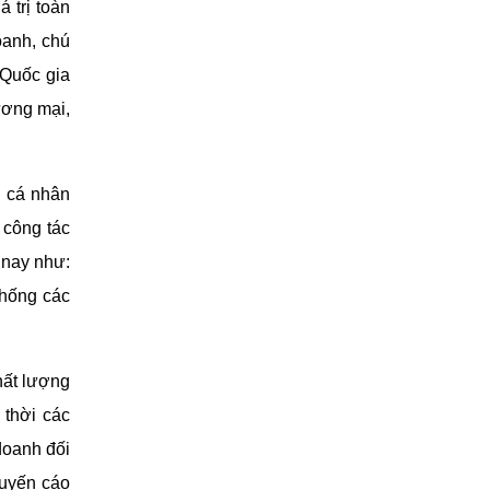
 trị toàn
oanh, chú
 Quốc gia
ương mại,
, cá nhân
 công tác
 nay như:
thống các
hất lượng
 thời các
doanh đối
huyến cáo