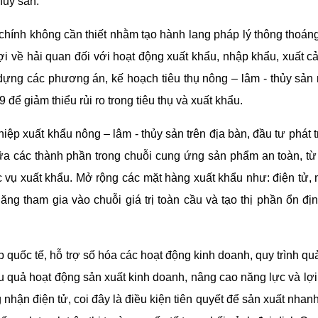
hủy sản.
h chính không cần thiết nhằm tạo hành lang pháp lý thông thoán
i về hải quan đối với hoạt động xuất khẩu, nhập khẩu, xuất c
dựng các phương án, kế hoạch tiêu thụ nông – lâm - thủy sản
 để giảm thiểu rủi ro trong tiêu thụ và xuất khẩu.
 xuất khẩu nông – lâm - thủy sản trên địa bàn, đầu tư phát t
iữa các thành phần trong chuỗi cung ứng sản phẩm an toàn, từ
ục vụ xuất khẩu. Mở rộng các mặt hàng xuất khẩu như: điện tử,
ng tham gia vào chuỗi giá trị toàn cầu và tạo thị phần ổn định
quốc tế, hỗ trợ số hóa các hoạt động kinh doanh, quy trình quản
ệu quả hoạt động sản xuất kinh doanh, nâng cao năng lực và lợi
hận điện tử, coi đây là điều kiện tiên quyết để sản xuất nhanh