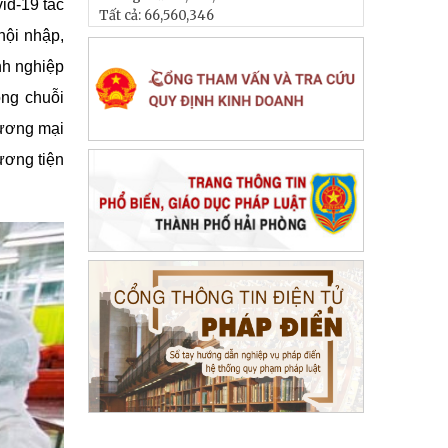
vid-19 tác
Tất cả:
66,560,346
hội nhập,
nh nghiệp
ong chuỗi
hương mại
ương tiện