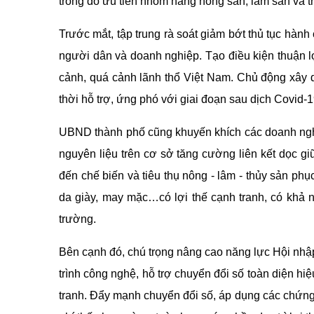
trong đó ưu tiên nhóm hàng nông sản, lâm sản và t
Trước mắt, tập trung rà soát giảm bớt thủ tục hàn
người dân và doanh nghiệp. Tạo điều kiện thuận lợ
cảnh, quá cảnh lãnh thổ Việt Nam. Chủ động xây 
thời hỗ trợ, ứng phó với giai đoạn sau dịch Covid-19
UBND thành phố cũng khuyến khích các doanh nghiệp
nguyên liệu trên cơ sở tăng cường liên kết dọc g
đến chế biến và tiêu thụ nông - lâm - thủy sản ph
da giày, may mặc…có lợi thế cạnh tranh, có khả nă
trường.
Bên cạnh đó, chú trọng nâng cao năng lực Hội nhập 
trình công nghệ, hỗ trợ chuyển đổi số toàn diện hi
tranh. Đẩy mạnh chuyển đổi số, áp dụng các chứng n