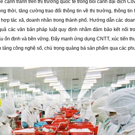
hế cạnh tranh trên thị trường quốc tế trong bối cảnh đại dịch Co
thời, tăng cường trao đổi thông tin về thị trường, thông tin 
 hợp tác xã, doanh nhân trong thành phố. Hướng dẫn các doa
u quả các văn bản pháp luật quy định nhằm đảm bảo kết nối tr
hẩu ổn định và bền vững. Đẩy mạnh ứng dụng CNTT, xúc tiến t
n tảng công nghệ số, chú trọng quảng bá sản phẩm qua các ph