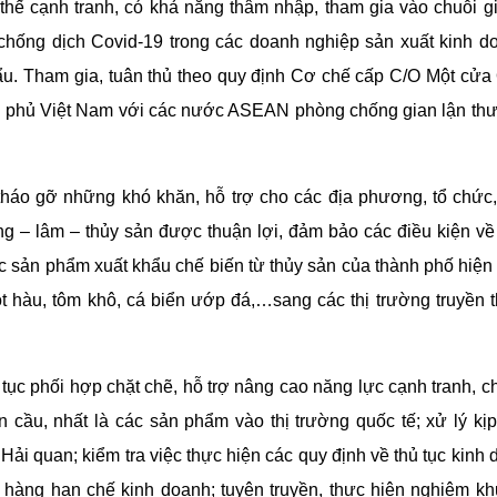
 thế cạnh tranh, có khả năng thâm nhập, tham gia vào chuỗi giá
g chống dịch Covid-19 trong các doanh nghiệp sản xuất kinh d
ẩu. Tham gia, tuân thủ theo quy định Cơ chế cấp C/O Một cửa
 phủ Việt Nam với các nước ASEAN phòng chống gian lận th
 tháo gỡ những khó khăn, hỗ trợ cho các địa phương, tổ chức
ông – lâm – thủy sản được thuận lợi, đảm bảo các điều kiện về
 sản phẩm xuất khẩu chế biến từ thủy sản của thành phố hiện
ột hàu, tôm khô, cá biển ướp đá,…sang các thị trường truyền 
tục phối hợp chặt chẽ, hỗ trợ nâng cao năng lực cạnh tranh, c
cầu, nhất là các sản phẩm vào thị trường quốc tế; xử lý kịp
ải quan; kiểm tra việc thực hiện các quy định về thủ tục kinh 
 hàng hạn chế kinh doanh; tuyên truyền, thực hiện nghiêm k