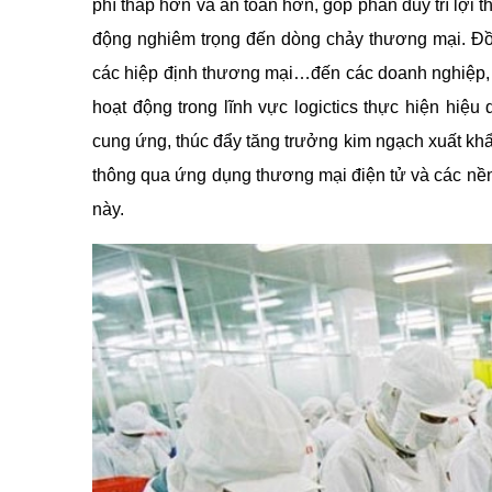
phí thấp hơn và an toàn hơn, góp phần duy trì lợi t
động nghiêm trọng đến dòng chảy thương mại. Đồng 
các hiệp định thương mại…đến các doanh nghiệp,
hoạt động trong lĩnh vực logictics thực hiện hiệ
cung ứng, thúc đẩy tăng trưởng kim ngạch xuất k
thông qua ứng dụng thương mại điện tử và các nề
này.