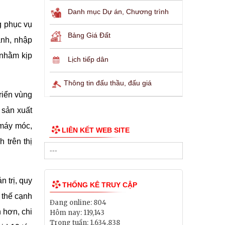
Danh mục Dự án, Chương trình
g phục vụ
Bảng Giá Đất
ảnh, nhập
 nhằm kịp
Lịch tiếp dân
Thông tin đấu thầu, đấu giá
riển vùng
 sản xuất
 máy móc,
LIÊN KẾT WEB SITE
 trên thị
 trị, quy
THỐNG KÊ TRUY CẬP
 thế cạnh
Đang online:
804
 hơn, chi
Hôm nay:
119,143
Trong tuần:
1,634,838