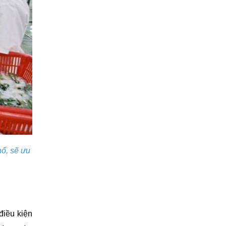
hố, sẽ ưu
điều kiện