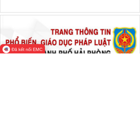
THỐNG KÊ TRUY CẬP
Đang online:
538
Hôm nay:
154,717
Trong tuần:
1,858,048
Tất cả:
66,783,556
Đã kết nối EMC