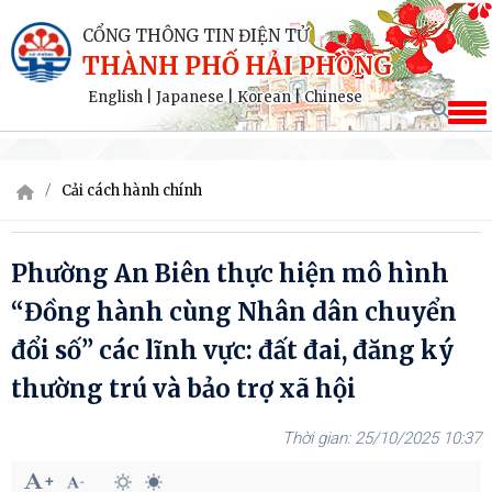
CỔNG THÔNG TIN ĐIỆN TỬ
THÀNH PHỐ HẢI PHÒNG
English
|
Japanese
|
Korean
|
Chinese
Cải cách hành chính
Phường An Biên thực hiện mô hình
“Đồng hành cùng Nhân dân chuyển
đổi số” các lĩnh vực: đất đai, đăng ký
thường trú và bảo trợ xã hội
25/10/2025 10:37