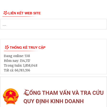
Công bố Quy hoạch
Danh mục Dự án, Chương trình
Bảng Giá Đất
Lịch tiếp dân
Thông tin đấu thầu, đấu giá
LIÊN KẾT WEB SITE