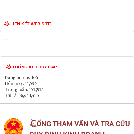
Công bố Quy hoạch
Danh mục Dự án, Chương trình
Bảng Giá Đất
Lịch tiếp dân
Thông tin đấu thầu, đấu giá
LIÊN KẾT WEB SITE