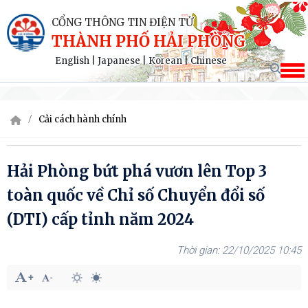
CỔNG THÔNG TIN ĐIỆN TỬ
THÀNH PHỐ HẢI PHÒNG
English
|
Japanese
|
Korean
|
Chinese
Cải cách hành chính
Hải Phòng bứt phá vươn lên Top 3
toàn quốc về Chỉ số Chuyển đổi số
(DTI) cấp tỉnh năm 2024
22/10/2025 10:45