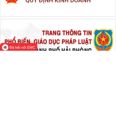
THỐNG KÊ TRUY CẬP
Đang online:
366
Hôm nay:
14,596
Trong tuần:
1,717,917
Tất cả:
66,643,425
Đã kết nối EMC