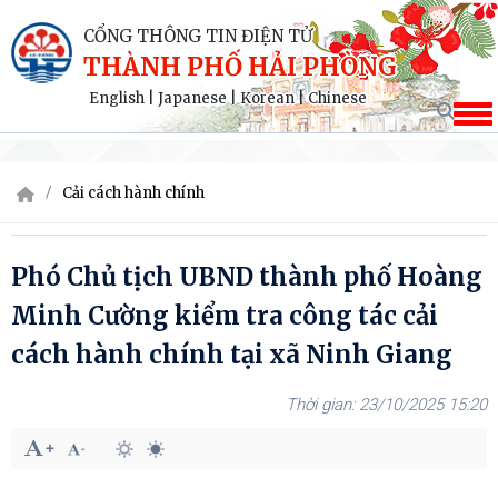
CỔNG THÔNG TIN ĐIỆN TỬ
THÀNH PHỐ HẢI PHÒNG
English
|
Japanese
|
Korean
|
Chinese
Cải cách hành chính
Phó Chủ tịch UBND thành phố Hoàng
Minh Cường kiểm tra công tác cải
cách hành chính tại xã Ninh Giang
23/10/2025 15:20