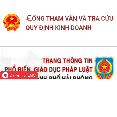
LIÊN KẾT WEB SITE
THỐNG KÊ TRUY CẬP
Đang online:
538
Hôm nay:
99,487
Trong tuần:
1,802,812
Tất cả:
66,728,317
Đã kết nối EMC