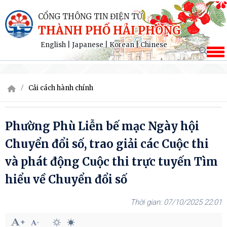
CỔNG THÔNG TIN ĐIỆN TỬ
THÀNH PHỐ HẢI PHÒNG
English
|
Japanese
|
Korean
|
Chinese
Cải cách hành chính
Phường Phù Liễn bế mạc Ngày hội
Chuyển đổi số, trao giải các Cuộc thi
và phát động Cuộc thi trực tuyến Tìm
hiểu về Chuyển đổi số
07/10/2025 22:01