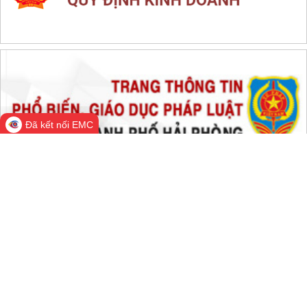
THỐNG KÊ TRUY CẬP
Đang online:
694
Hôm nay:
100,819
Trong tuần:
1,804,144
Tất cả:
66,729,649
Đã kết nối EMC