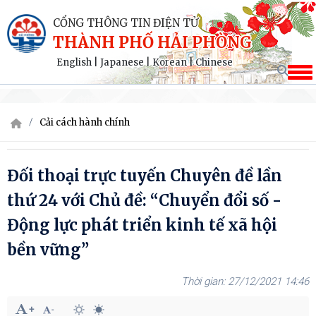
CỔNG THÔNG TIN ĐIỆN TỬ
THÀNH PHỐ HẢI PHÒNG
English
|
Japanese
|
Korean
|
Chinese
Cải cách hành chính
Đối thoại trực tuyến Chuyên đề lần
thứ 24 với Chủ đề: “Chuyển đổi số -
Động lực phát triển kinh tế xã hội
bền vững”
27/12/2021 14:46