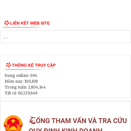
Công bố Quy hoạch
Danh mục Dự án, Chương trình
Bảng Giá Đất
Lịch tiếp dân
Thông tin đấu thầu, đấu giá
LIÊN KẾT WEB SITE