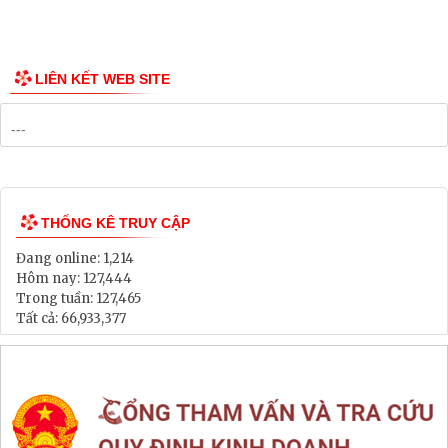
Công bố Quy hoạch
Danh mục Dự án, Chương trình
Bảng Giá Đất
Lịch tiếp dân
Thông tin đấu thầu, đấu giá
LIÊN KẾT WEB SITE