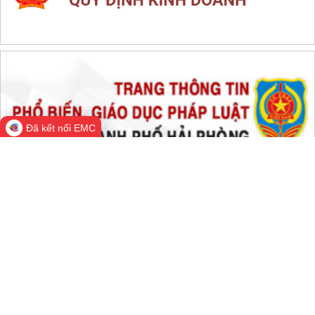
THỐNG KÊ TRUY CẬP
Đang online:
1,214
Hôm nay:
127,444
Trong tuần:
127,465
Tất cả:
66,933,377
Đã kết nối EMC