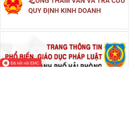
THỐNG KÊ TRUY CẬP
Đang online:
530
Hôm nay:
150,415
Trong tuần:
1,853,743
Tất cả:
66,779,251
Đã kết nối EMC