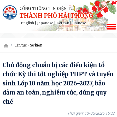
CỔNG THÔNG TIN ĐIỆN TỬ
THÀNH PHỐ HẢI PHÒNG
English
|
Japanese
|
Korean
|
Chinese
Tin tức - Sự kiện
Chủ động chuẩn bị các điều kiện tổ
chức Kỳ thi tốt nghiệp THPT và tuyển
sinh Lớp 10 năm học 2026-2027, bảo
đảm an toàn, nghiêm túc, đúng quy
chế
13/05/2026 15:32