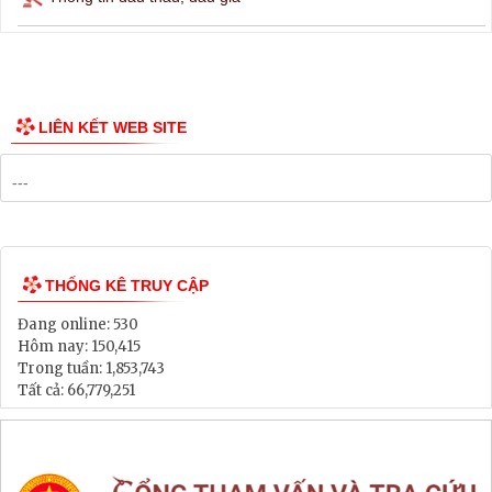
Thông tin các tuyến xe bus
Công bố Quy hoạch
Danh mục Dự án, Chương trình
Bảng Giá Đất
Lịch tiếp dân
Thông tin đấu thầu, đấu giá
LIÊN KẾT WEB SITE