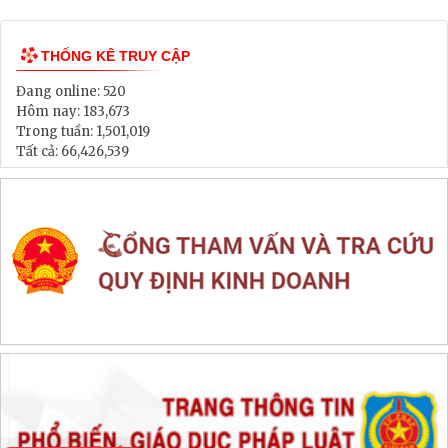
THỐNG KÊ TRUY CẬP
Đang online:
520
Hôm nay:
183,673
Trong tuần:
1,501,019
Tất cả:
66,426,539