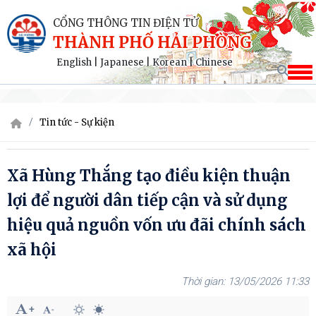
CỔNG THÔNG TIN ĐIỆN TỬ
THÀNH PHỐ HẢI PHÒNG
English
|
Japanese
|
Korean
|
Chinese
Tin tức - Sự kiện
Xã Hùng Thắng tạo điều kiện thuận
lợi để người dân tiếp cận và sử dụng
hiệu quả nguồn vốn ưu đãi chính sách
xã hội
13/05/2026 11:33