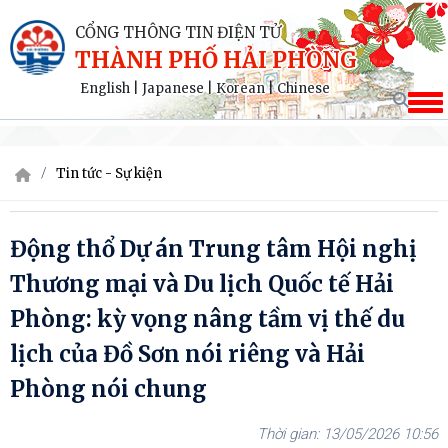
CỔNG THÔNG TIN ĐIỆN TỬ
THÀNH PHỐ HẢI PHÒNG
English
|
Japanese
|
Korean
|
Chinese
Tin tức - Sự kiện
Động thổ Dự án Trung tâm Hội nghị
Thương mại và Du lịch Quốc tế Hải
Phòng: kỳ vọng nâng tầm vị thế du
lịch của Đồ Sơn nói riêng và Hải
Phòng nói chung
13/05/2026 10:56