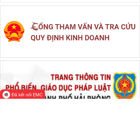
LIÊN KẾT WEB SITE
THỐNG KÊ TRUY CẬP
Đang online:
752
Hôm nay:
75,613
Trong tuần:
1,591,305
Tất cả:
66,516,813
Đã kết nối EMC