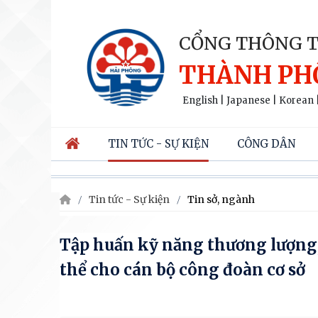
CỔNG THÔNG T
THÀNH PH
English
|
Japanese
|
Korean
TIN TỨC - SỰ KIỆN
CÔNG DÂN
Tin tức - Sự kiện
Tin sở, ngành
Tập huấn kỹ năng thương lượng
thể cho cán bộ công đoàn cơ sở