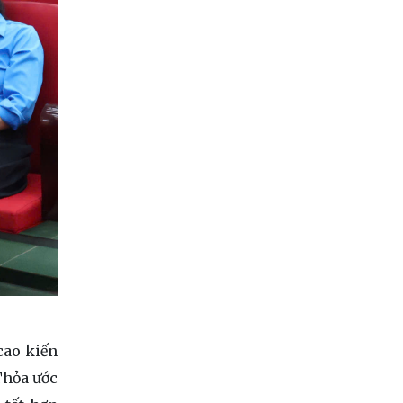
cao kiến
Thỏa ước