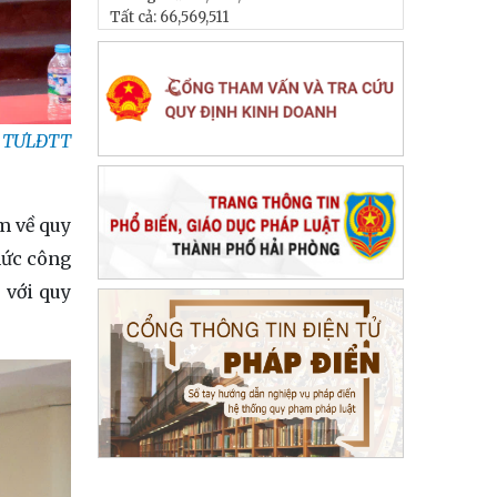
Tất cả:
66,569,511
ng TƯLĐTT
m về quy
hức công
 với quy