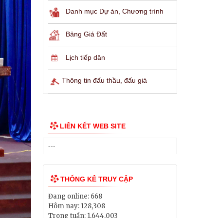
Danh mục Dự án, Chương trình
Bảng Giá Đất
Lịch tiếp dân
Thông tin đấu thầu, đấu giá
LIÊN KẾT WEB SITE
THỐNG KÊ TRUY CẬP
Đang online:
668
Hôm nay:
128,308
Trong tuần:
1,644,003