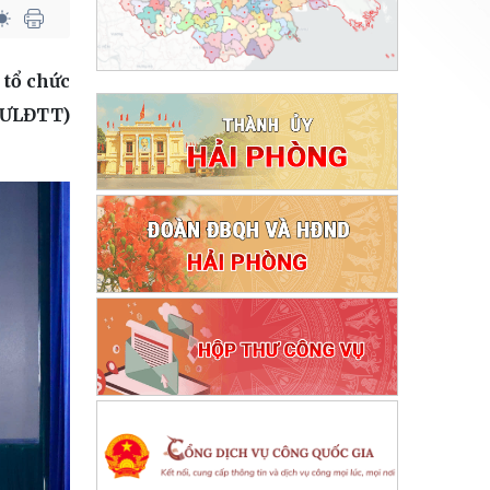
 tổ chức
(TƯLĐTT)