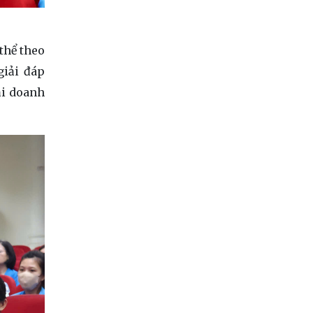
thể theo
giải đáp
ại doanh