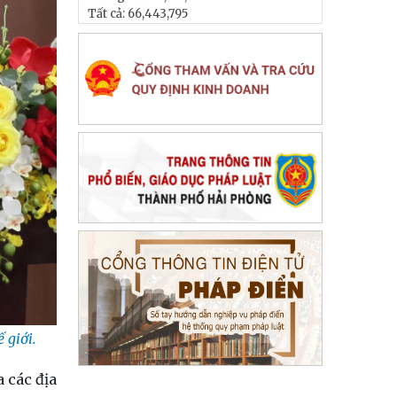
Tất cả:
66,443,795
 giới.
 các địa