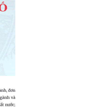
̀nh, đơn
ngành và
ất nước;