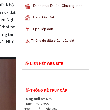
sức khỏe
Danh mục Dự án, Chương trình
rì và đạt
Bảng Giá Đất
heo Nghị
khai tại
Lịch tiếp dân
Trung tâm
Thông tin đấu thầu, đấu giá
 và Ninh
LIÊN KẾT WEB SITE
THỐNG KÊ TRUY CẬP
Đang online:
496
Hôm nay:
2,599
Trong tuần:
1,518,287