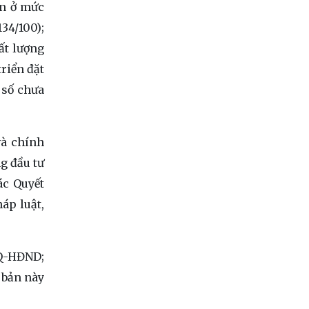
 ở mức
134/100);
ất lượng
riển đặt
số chưa
à chính
ng đầu tư
ác Quyết
áp luật,
NQ-HĐND;
bản này