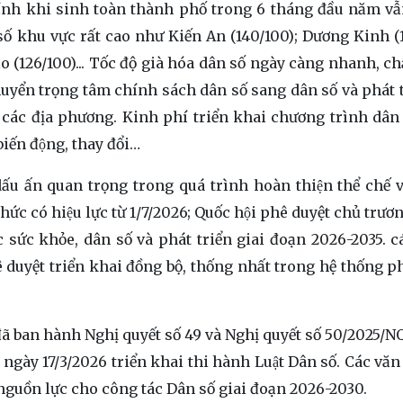
h khi sinh toàn thành phố trong 6 tháng đầu năm vẫn
 một số khu vực rất cao như Kiến An (140/100); Dương Kinh (
o (126/100)... Tốc độ già hóa dân số ngày càng nhanh, ch
huyển trọng tâm chính sách dân số sang dân số và phát t
các địa phương. Kinh phí triển khai chương trình dân 
 biến động, thay đổi…
 ấn quan trọng trong quá trình hoàn thiện thể chế v
́c có hiệu lực từ 1/7/2026; Quốc hội phê duyệt chủ trươ
sức khỏe, dân số và phát triển giai đoạn 2026-2035. c
 duyệt triển khai đồng bộ, thống nhất trong hệ thống ph
đã ban hành Nghị quyết số 49 và Nghị quyết số 50/2025/
ngày 17/3/2026 triển khai thi hành Luật Dân số. Các văn 
 nguồn lực cho công tác Dân số giai đoạn 2026-2030.