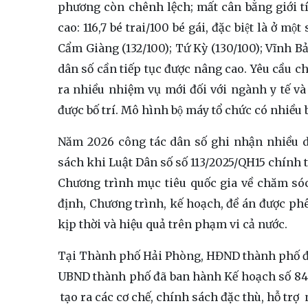
phương còn chênh lệch; mất cân bằng giới tín
cao: 116,7 bé trai/100 bé gái, đặc biệt là ở
Cẩm Giàng (132/100); Tứ Kỳ (130/100); Vĩnh Bả
dân số cần tiếp tục được nâng cao. Yêu cầu c
ra nhiều nhiệm vụ mới đối với ngành y tế và 
được bố trí. Mô hình bộ máy tổ chức có nhiều
Năm 2026 công tác dân số ghi nhận nhiều dấu
sách khi Luật Dân số số 113/2025/QH15 chính thư
Chương trình mục tiêu quốc gia về chăm sóc 
định, Chương trình, kế hoạch, đề án được phê
kịp thời và hiệu quả trên phạm vi cả nước.
Tại Thành phố Hải Phòng, HĐND thành phố 
UBND thành phố đã ban hành Kế hoạch số 84 
tạo ra các cơ chế, chính sách đặc thù, hỗ trợ