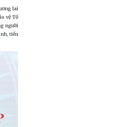
ương lai
bảo vệ Tổ
ng người
nh, tiến