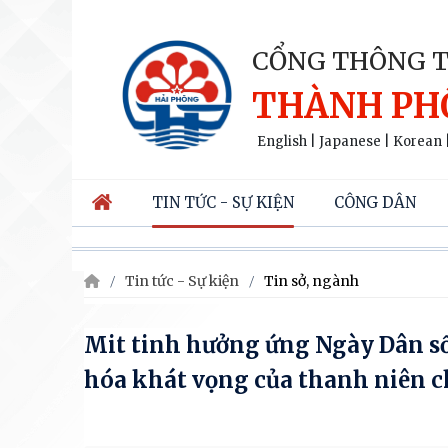
CỔNG THÔNG T
THÀNH PH
English
|
Japanese
|
Korean
TIN TỨC - SỰ KIỆN
CÔNG DÂN
Tin tức - Sự kiện
Tin sở, ngành
Mit tinh hưởng ứng Ngày Dân số 
hóa khát vọng của thanh niên ch