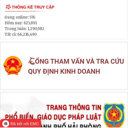
Thông tin đấu thầu, đấu giá
LIÊN KẾT WEB SITE
THỐNG KÊ TRUY CẬP
Đang online:
576
Hôm nay:
625,891
Trong tuần:
1,290,982
Tất cả:
66,216,490
Đã kết nối EMC