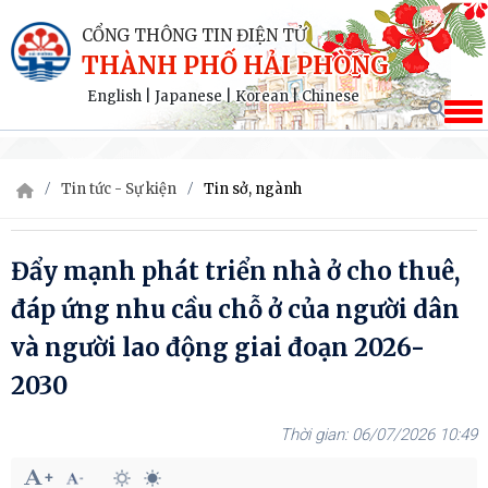
CỔNG THÔNG TIN ĐIỆN TỬ
THÀNH PHỐ HẢI PHÒNG
English
|
Japanese
|
Korean
|
Chinese
Tin tức - Sự kiện
Tin sở, ngành
Đẩy mạnh phát triển nhà ở cho thuê,
đáp ứng nhu cầu chỗ ở của người dân
và người lao động giai đoạn 2026-
2030
06/07/2026 10:49