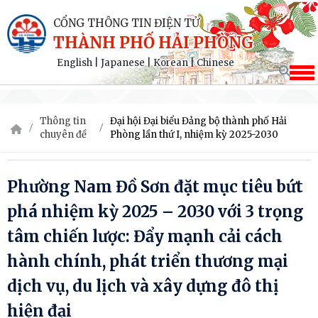
CỔNG THÔNG TIN ĐIỆN TỬ
THÀNH PHỐ HẢI PHÒNG
English
|
Japanese
|
Korean
|
Chinese
Thông tin
Đại hội Đại biểu Đảng bộ thành phố Hải
chuyên đề
Phòng lần thứ I, nhiệm kỳ 2025-2030
Phường Nam Đồ Sơn đặt mục tiêu bứt
phá nhiệm kỳ 2025 – 2030 với 3 trọng
tâm chiến lược: Đẩy mạnh cải cách
hành chính, phát triển thương mại
dịch vụ, du lịch và xây dựng đô thị
hiện đại