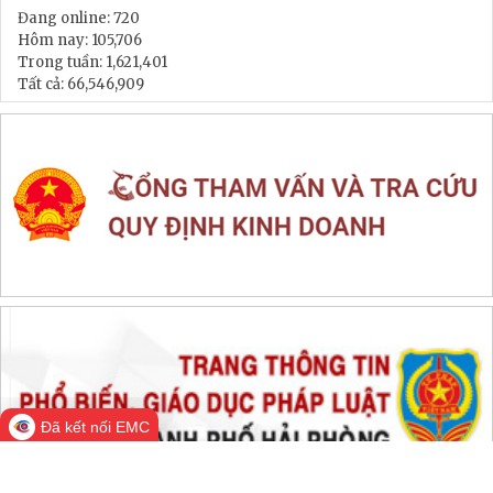
LIÊN KẾT WEB SITE
THỐNG KÊ TRUY CẬP
Đang online:
720
Hôm nay:
105,706
Trong tuần:
1,621,401
Tất cả:
66,546,909
Đã kết nối EMC