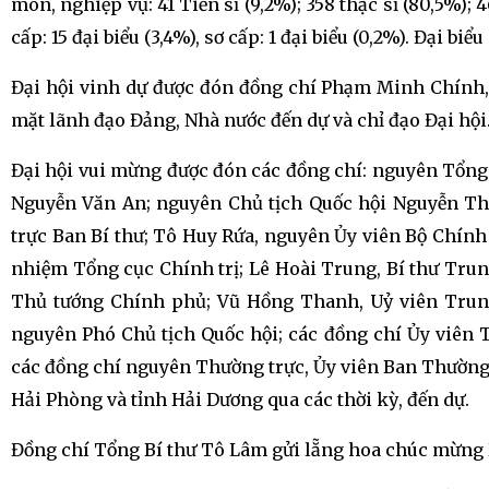
môn, nghiệp vụ: 41 Tiến sĩ (9,2%); 358 thạc sĩ (80,5%); 4
cấp: 15 đại biểu (3,4%), sơ cấp: 1 đại biểu (0,2%). Đại biểu
Đại hội vinh dự được đón đồng chí Phạm Minh Chính, 
mặt lãnh đạo Đảng, Nhà nước đến dự và chỉ đạo Đại hội
Đại hội vui mừng được đón các đồng chí: nguyên Tổng
Nguyễn Văn An; nguyên Chủ tịch Quốc hội Nguyễn Th
trực Ban Bí thư; Tô Huy Rứa, nguyên Ủy viên Bộ Chín
nhiệm Tổng cục Chính trị; Lê Hoài Trung, Bí thư Tru
Thủ tướng Chính phủ; Vũ Hồng Thanh, Uỷ viên Trun
nguyên Phó Chủ tịch Quốc hội; các đồng chí Ủy viên 
các đồng chí nguyên Thường trực, Ủy viên Ban Thường
Hải Phòng và tỉnh Hải Dương qua các thời kỳ, đến dự.
Đồng chí Tổng Bí thư Tô Lâm gửi lẵng hoa chúc mừng 