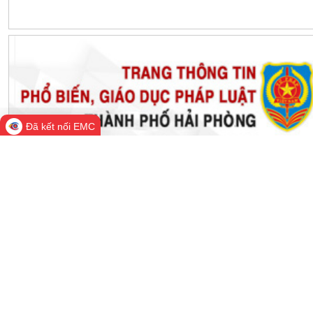
THỐNG KÊ TRUY CẬP
Đang online:
646
Hôm nay:
126,775
Trong tuần:
1,444,121
Tất cả:
66,369,641
Đã kết nối EMC