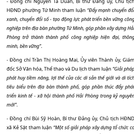
- Đồng chí Nguyễn Tá Duân, Bí thư Đảng ủy, Chủ tịc
HĐND phường Tứ Minh tham luận
“Đẩy mạnh chuyển đổ
xanh, chuyển đổi số - tạo động lực phát triển bền vững côn
nghiệp trên địa bàn phường Tứ Minh, góp phần xây dựng Hả
Phòng trở thành thành phố công nghiệp hiện đại, thôn
minh, bền vững”
.
- Đồng chí Trần Thị Hoàng Mai, Ủy viên Thành ủy, Giá
đốc Sở Văn hóa, Thể thao và Du lịch tham luận
“Giải phá
phát huy tiềm năng, lợi thế của các di sản thế giới và di tíc
tiêu biểu trên địa bàn thành phố, góp phần thúc đẩy phá
triển kinh tế - xã hội thành phố Hải Phòng trong kỷ nguyê
mới”
.
- Đồng chí Bùi Sỹ Hoàn, Bí thư Đảng ủy, Chủ tịch HĐN
xã Kẻ Sặt tham luận
“Một số giải pháp xây dựng tổ chức c