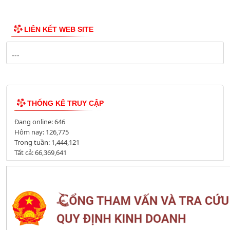
Công bố Quy hoạch
Danh mục Dự án, Chương trình
Bảng Giá Đất
Lịch tiếp dân
Thông tin đấu thầu, đấu giá
LIÊN KẾT WEB SITE