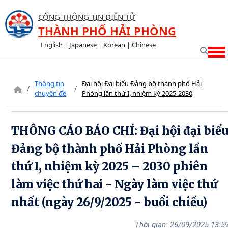
CỔNG THÔNG TIN ĐIỆN TỬ
THÀNH PHỐ HẢI PHÒNG
English
|
Japanese
|
Korean
|
Chinese
Thông tin
Đại hội Đại biểu Đảng bộ thành phố Hải
chuyên đề
Phòng lần thứ I, nhiệm kỳ 2025-2030
THÔNG CÁO BÁO CHÍ: Đại hội đại biể
Đảng bộ thành phố Hải Phòng lần
thứ I, nhiệm kỳ 2025 – 2030 phiên
làm việc thứ hai - Ngày làm việc thứ
nhất (ngày 26/9/2025 - buổi chiều)
26/09/2025 13:5