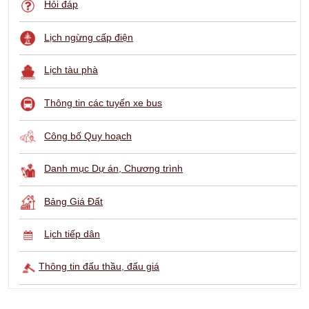
THÔNG TIN TRA CỨU
Hỏi đáp
Lịch ngừng cấp điện
Lịch tàu phà
Thông tin các tuyến xe bus