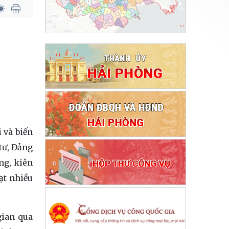
 và biến
tư, Đảng
ng, kiên
ạt nhiều
gian qua