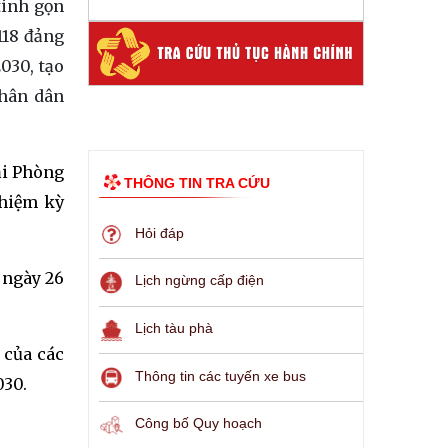
tinh gọn
118 đảng
030, tạo
Nhân dân
ải Phòng
THÔNG TIN TRA CỨU
nhiệm kỳ
Hỏi đáp
 ngày 26
Lịch ngừng cấp điện
Lịch tàu phà
 của các
Thông tin các tuyến xe bus
030.
Công bố Quy hoạch