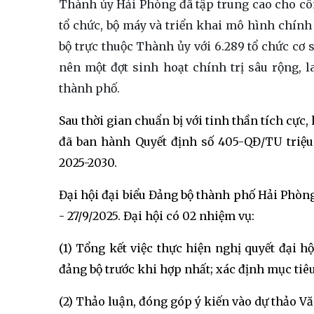
Thành ủy Hải Phòng đã tập trung cao cho công
tổ chức, bộ máy và triển khai mô hình chính 
bộ trực thuộc Thành ủy với 6.289 tổ chức cơ 
nên một đợt sinh hoạt chính trị sâu rộng, 
thành phố.
Sau thời gian chuẩn bị với tinh thần tích cự
đã ban hành Quyết định số 405-QĐ/TU triệu
2025-2030.
Đại hội đại biểu Đảng bộ thành phố Hải Phòng 
- 27/9/2025. Đại hội có 02 nhiệm vụ:
(1) Tổng kết việc thực hiện nghị quyết đại h
đảng bộ trước khi hợp nhất; xác định mục tiê
(2) Thảo luận, đóng góp ý kiến vào dự thảo Vă