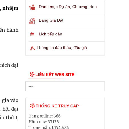
Danh mục Dự án, Chương trình
I, nhiệm
Bảng Giá Đất
iến hành
Lịch tiếp dân
Thông tin đấu thầu, đấu giá
cách đại
LIÊN KẾT WEB SITE
 gia vào
THỐNG KÊ TRUY CẬP
 hội đại
Đang online:
366
n thứ I,
Hôm nay:
37,138
Trong tuần:
1,354,484