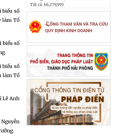
Tất cả:
66,279,995
 biểu số
y làm Tổ
 biểu số
ng.
 biểu số
u làm Tổ
í Lê Anh
í Nguyễn
rưởng.