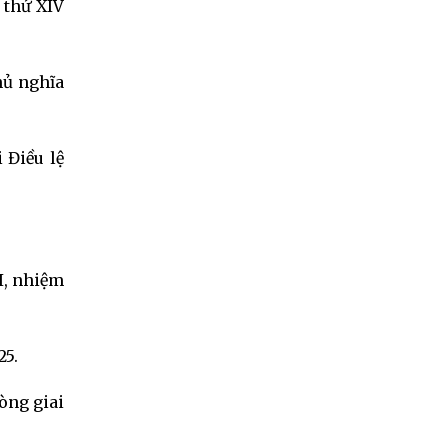
 thứ XIV
hủ nghĩa
 Điều lệ
I, nhiệm
25.
òng giai