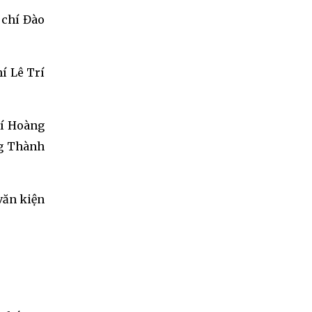
 chí Đào
í Lê Trí
hí Hoàng
ng Thành
văn kiện