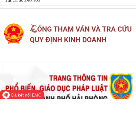
LIÊN KẾT WEB SITE
THỐNG KÊ TRUY CẬP
Đang online:
410
Hôm nay:
47,548
Trong tuần:
1,364,894
Tất cả:
66,290,405
Đã kết nối EMC