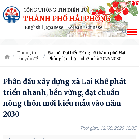
CỔNG THÔNG TIN ĐIỆN TỬ
THÀNH PHỐ HẢI PHÒNG
English
|
Japanese
|
Korean
|
Chinese
Thông tin
Đại hội Đại biểu Đảng bộ thành phố Hải
chuyên đề
Phòng lần thứ I, nhiệm kỳ 2025-2030
Phấn đấu xây dựng xã Lai Khê phát
triển nhanh, bền vững, đạt chuẩn
nông thôn mới kiểu mẫu vào năm
2030
12/08/2025 12:05