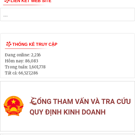
Danh mục Dự án, Chương trình
Bảng Giá Đất
Lịch tiếp dân
Thông tin đấu thầu, đấu giá
LIÊN KẾT WEB SITE
THỐNG KÊ TRUY CẬP