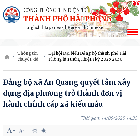
CỔNG THÔNG TIN ĐIỆN TỬ
THÀNH PHỐ HẢI PHÒNG
English
|
Japanese
|
Korean
|
Chinese
Thông tin
Đại hội Đại biểu Đảng bộ thành phố Hải
chuyên đề
Phòng lần thứ I, nhiệm kỳ 2025-2030
Đảng bộ xã An Quang quyết tâm xây
dựng địa phương trở thành đơn vị
hành chính cấp xã kiểu mẫu
14/08/2025 14:33