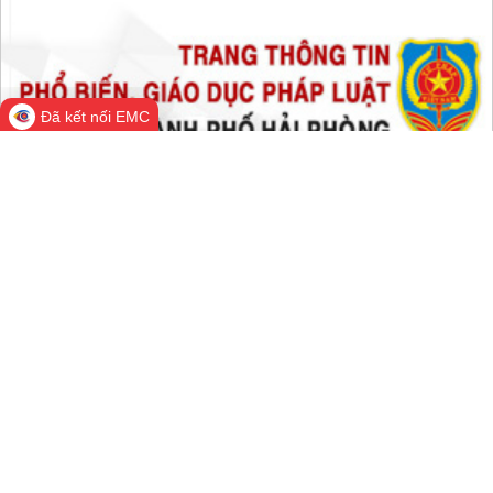
Đang online:
2,216
Hôm nay:
86,083
Trong tuần:
1,601,778
Tất cả:
66,527,286
Đã kết nối EMC