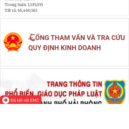
LIÊN KẾT WEB SITE
THỐNG KÊ TRUY CẬP
Đang online:
274
Hôm nay:
19,366
Trong tuần:
1,535,055
Tất cả:
66,460,563
Đã kết nối EMC