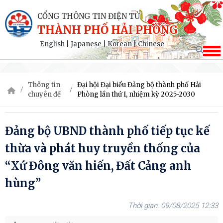
CỔNG THÔNG TIN ĐIỆN TỬ
THÀNH PHỐ HẢI PHÒNG
English
|
Japanese
|
Korean
|
Chinese
Thông tin
Đại hội Đại biểu Đảng bộ thành phố Hải
chuyên đề
Phòng lần thứ I, nhiệm kỳ 2025-2030
Đảng bộ UBND thành phố tiếp tục kế
thừa và phát huy truyền thống của
“Xứ Đông văn hiến, Đất Cảng anh
hùng”
09/08/2025 12:33