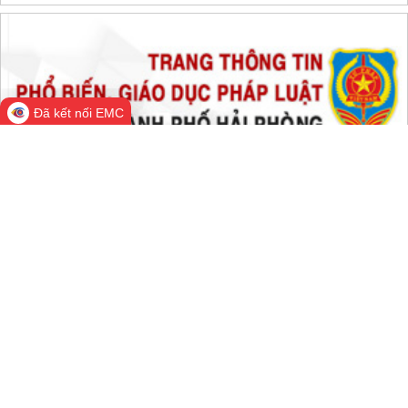
Đã kết nối EMC