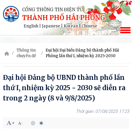
CỔNG THÔNG TIN ĐIỆN TỬ
THÀNH PHỐ HẢI PHÒNG
English
|
Japanese
|
Korean
|
Chinese
Thông tin
Đại hội Đại biểu Đảng bộ thành phố Hải
chuyên đề
Phòng lần thứ I, nhiệm kỳ 2025-2030
Đại hội Đảng bộ UBND thành phố lần
thứ I, nhiệm kỳ 2025 - 2030 sẽ diễn ra
trong 2 ngày (8 và 9/8/2025)
07/08/2025 17:23