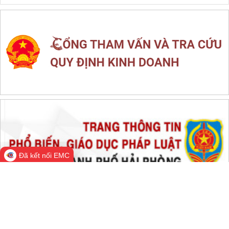
LIÊN KẾT WEB SITE
THỐNG KÊ TRUY CẬP
Đang online:
368
Hôm nay:
9,010
Trong tuần:
1,524,698
Tất cả:
66,450,206
Đã kết nối EMC