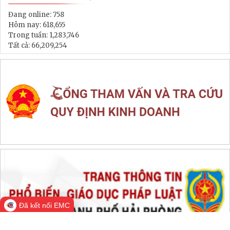
Thông tin đấu thầu, đấu giá
LIÊN KẾT WEB SITE
THỐNG KÊ TRUY CẬP
Đang online:
758
Hôm nay:
618,655
Trong tuần:
1,283,746
Tất cả:
66,209,254
Đã kết nối EMC