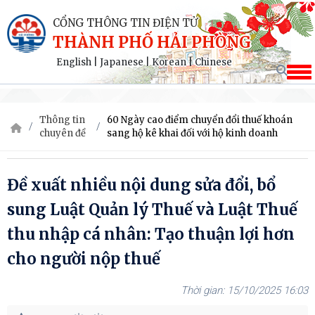
CỔNG THÔNG TIN ĐIỆN TỬ
THÀNH PHỐ HẢI PHÒNG
English
|
Japanese
|
Korean
|
Chinese
Thông tin
60 Ngày cao điểm chuyển đổi thuế khoán
chuyên đề
sang hộ kê khai đối với hộ kinh doanh
Đề xuất nhiều nội dung sửa đổi, bổ
sung Luật Quản lý Thuế và Luật Thuế
thu nhập cá nhân: Tạo thuận lợi hơn
cho người nộp thuế
15/10/2025 16:03