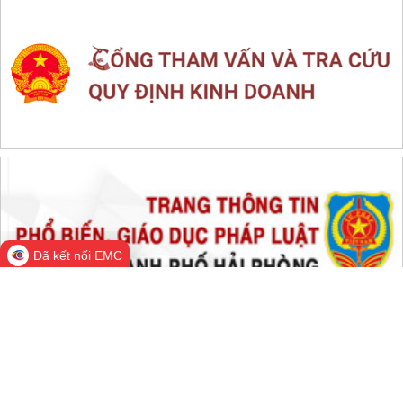
LIÊN KẾT WEB SITE
THỐNG KÊ TRUY CẬP
Đang online:
1,048
Hôm nay:
82,573
Trong tuần:
1,399,919
Tất cả:
66,325,436
Đã kết nối EMC