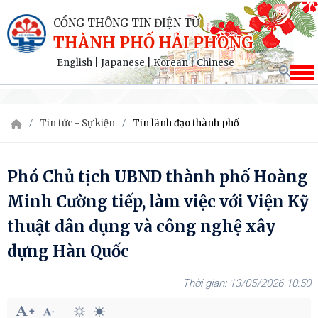
CỔNG THÔNG TIN ĐIỆN TỬ
THÀNH PHỐ HẢI PHÒNG
English
|
Japanese
|
Korean
|
Chinese
Tin tức - Sự kiện
Tin lãnh đạo thành phố
Phó Chủ tịch UBND thành phố Hoàng
Minh Cường tiếp, làm việc với Viện Kỹ
thuật dân dụng và công nghệ xây
dựng Hàn Quốc
13/05/2026 10:50