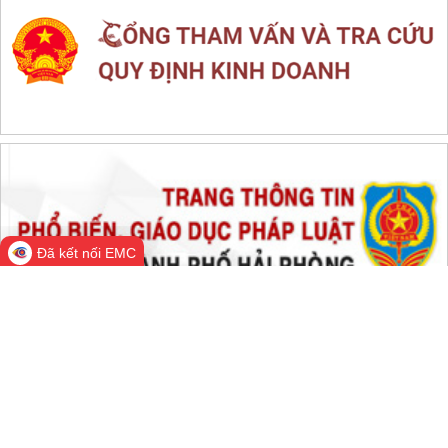
THỐNG KÊ TRUY CẬP
Đang online:
544
Hôm nay:
99,589
Trong tuần:
1,802,914
Tất cả:
66,728,419
Đã kết nối EMC