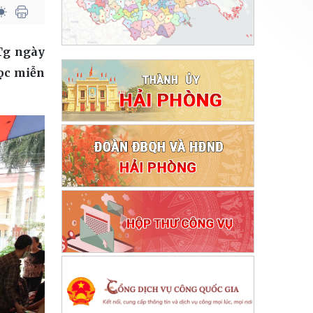
TTg ngày
ọc miễn