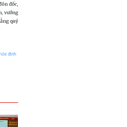
đôn đốc,
n, vướng
hằng quý
hỏe định