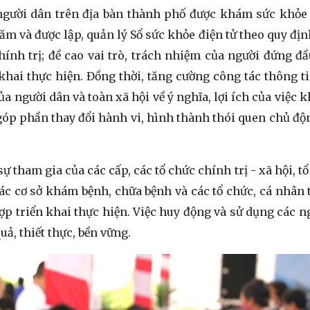
người dân trên địa bàn thành phố được khám sức khỏe
ăm và được lập, quản lý Sổ sức khỏe điện tử theo quy địn
ính trị; đề cao vai trò, trách nhiệm của người đứng đầ
 khai thực hiện. Đồng thời, tăng cường công tác thông ti
 người dân và toàn xã hội về ý nghĩa, lợi ích của việc 
góp phần thay đổi hành vi, hình thành thói quen chủ đ
 tham gia của các cấp, các tổ chức chính trị - xã hội, t
ác cơ sở khám bệnh, chữa bệnh và các tổ chức, cá nhân 
ợp triển khai thực hiện. Việc huy động và sử dụng các n
ả, thiết thực, bền vững.