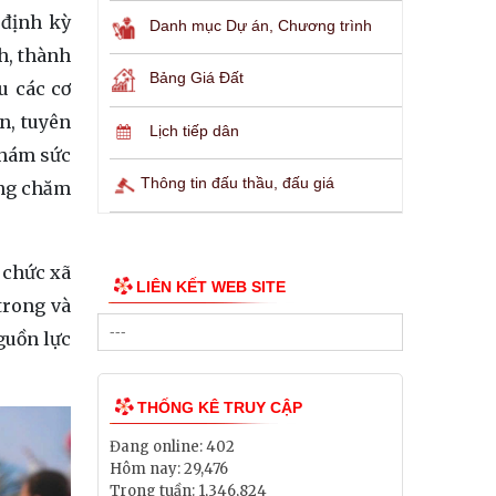
 định kỳ
Danh mục Dự án, Chương trình
h, thành
Bảng Giá Đất
u các cơ
n, tuyên
Lịch tiếp dân
khám sức
Thông tin đấu thầu, đấu giá
ộng chăm
ổ chức xã
LIÊN KẾT WEB SITE
trong và
guồn lực
THỐNG KÊ TRUY CẬP
Đang online:
402
Hôm nay:
29,476
Trong tuần:
1,346,824