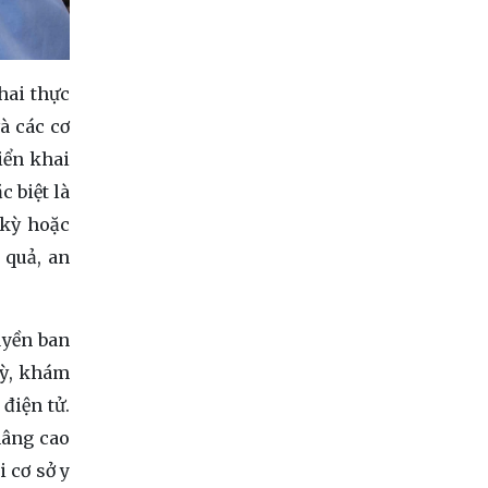
hai thực
à các cơ
iển khai
c biệt là
 kỳ hoặc
 quả, an
uyền ban
kỳ, khám
điện tử.
nâng cao
i cơ sở y