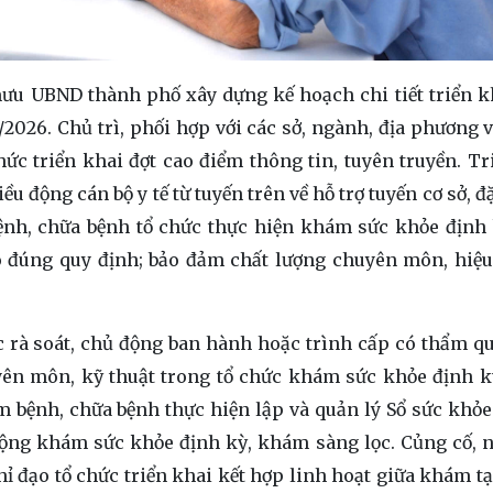
mưu UBND thành phố xây dựng kế hoạch chi tiết triển k
/2026. Chủ trì, phối hợp với các sở, ngành, địa phương v
hức triển khai đợt cao điểm thông tin, tuyên truyền. Tr
u động cán bộ y tế từ tuyến trên về hỗ trợ tuyến cơ sở, đặ
bệnh, chữa bệnh tổ chức thực hiện khám sức khỏe định
 đúng quy định; bảo đảm chất lượng chuyên môn, hiệu
c rà soát, chủ động ban hành hoặc trình cấp có thẩm q
yên môn, kỹ thuật trong tổ chức khám sức khỏe định 
 bệnh, chữa bệnh thực hiện lập và quản lý Sổ sức khỏe 
 động khám sức khỏe định kỳ, khám sàng lọc. Củng cố, 
hỉ đạo tổ chức triển khai kết hợp linh hoạt giữa khám tạ