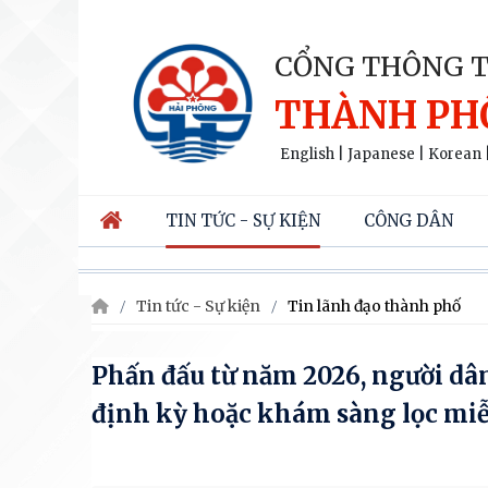
CỔNG THÔNG T
THÀNH PH
English
|
Japanese
|
Korean
TIN TỨC - SỰ KIỆN
CÔNG DÂN
Tin tức - Sự kiện
Tin lãnh đạo thành phố
Phấn đấu từ năm 2026, người dâ
định kỳ hoặc khám sàng lọc miễn