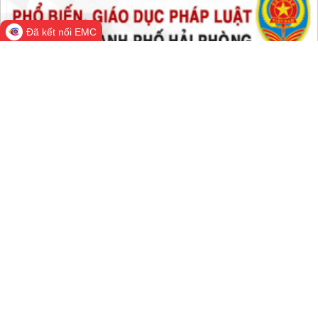
Đã kết nối EMC
Cổng Thông tin điện tử thành phố
Hải Phòng
Cơ quan quản lý: Văn phòng Ủy ban nhân dân thành phố Hải
Phòng
Trưởng Ban biên tập: Chánh Văn phòng