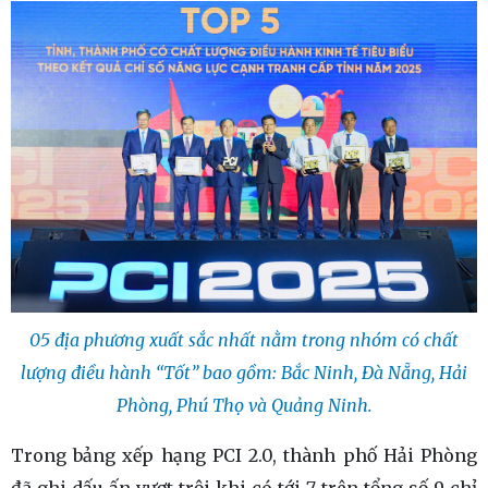
05 địa phương xuất sắc nhất nằm trong nhóm có chất
lượng điều hành “Tốt” bao gồm: Bắc Ninh, Đà Nẵng, Hải
Phòng, Phú Thọ và Quảng Ninh.
Trong bảng xếp hạng PCI 2.0, thành phố Hải Phòng
đã ghi dấu ấn vượt trội khi có tới 7 trên tổng số 9 chỉ