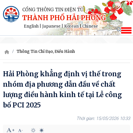
CỔNG THÔNG TIN ĐIỆN TỬ
THÀNH PHỐ HẢI PHÒNG
English
|
Japanese
|
Korean
|
Chinese
Thông Tin Chỉ Đạo, Điều Hành
Hải Phòng khẳng định vị thế trong
nhóm địa phương dẫn đầu về chất
lượng điều hành kinh tế tại Lễ công
bố PCI 2025
15/05/2026 10:33