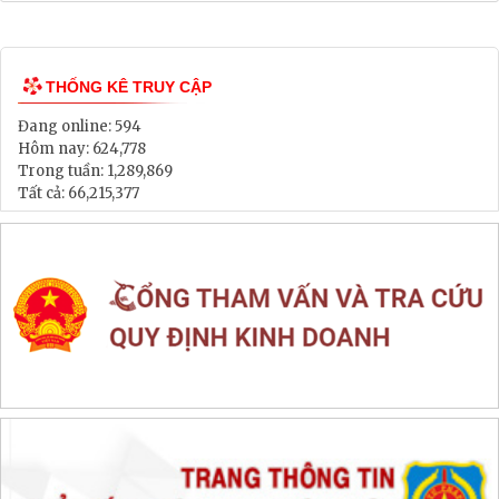
Lịch tiếp dân
Thông tin đấu thầu, đấu giá
LIÊN KẾT WEB SITE
THỐNG KÊ TRUY CẬP
Đang online:
594
Hôm nay:
624,778
Trong tuần:
1,289,869
Tất cả:
66,215,377