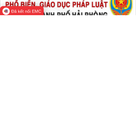
Đã kết nối EMC