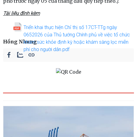
phố trước ngày 05 của tháng đầu quý tiếp theo./.
Tài liệu đính kèm
Triển khai thực hiện Chỉ thị số 17CT-TTg ngày
0652026 của Thủ tướng Chính phủ về việc tổ chức
Hồng Nhung
khám sức khỏe định kỳ hoặc khám sàng lọc miễn
phí cho người dân.pdf