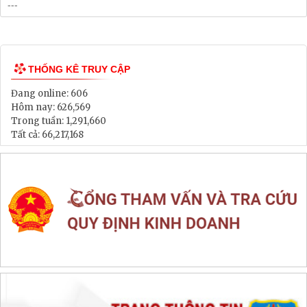
Bảng Giá Đất
Lịch tiếp dân
Thông tin đấu thầu, đấu giá
LIÊN KẾT WEB SITE
THỐNG KÊ TRUY CẬP
Đang online:
606
Hôm nay:
626,569