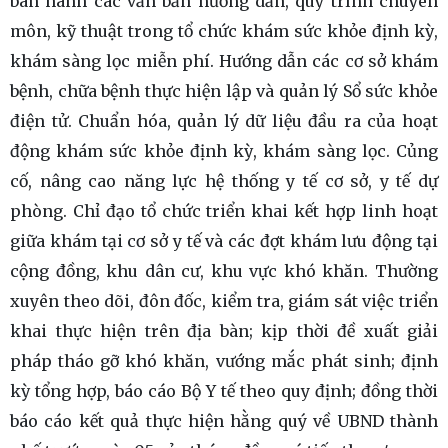
ban hành các văn bản hướng dẫn, quy trình chuyên
môn, kỹ thuật trong tổ chức khám sức khỏe định kỳ,
khám sàng lọc miễn phí. Hướng dẫn các cơ sở khám
bệnh, chữa bệnh thực hiện lập và quản lý Sổ sức khỏe
điện tử. Chuẩn hóa, quản lý dữ liệu đầu ra của hoạt
động khám sức khỏe định kỳ, khám sàng lọc. Củng
cố, nâng cao năng lực hệ thống y tế cơ sở, y tế dự
phòng. Chỉ đạo tổ chức triển khai kết hợp linh hoạt
giữa khám tại cơ sở y tế và các đợt khám lưu động tại
cộng đồng, khu dân cư, khu vực khó khăn. Thường
xuyên theo dõi, đôn đốc, kiểm tra, giám sát việc triển
khai thực hiện trên địa bàn; kịp thời đề xuất giải
pháp tháo gỡ khó khăn, vướng mắc phát sinh; định
kỳ tổng hợp, báo cáo Bộ Y tế theo quy định; đồng thời
báo cáo kết quả thực hiện hằng quý về UBND thành