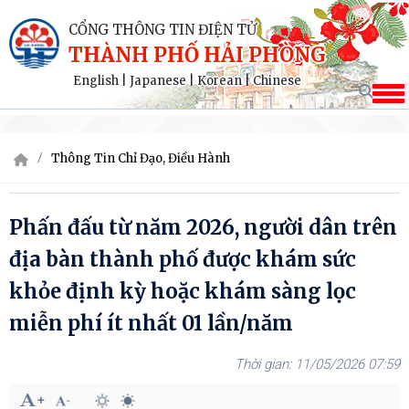
CỔNG THÔNG TIN ĐIỆN TỬ
THÀNH PHỐ HẢI PHÒNG
English
|
Japanese
|
Korean
|
Chinese
Thông Tin Chỉ Đạo, Điều Hành
Phấn đấu từ năm 2026, người dân trên
địa bàn thành phố được khám sức
khỏe định kỳ hoặc khám sàng lọc
miễn phí ít nhất 01 lần/năm
11/05/2026 07:59