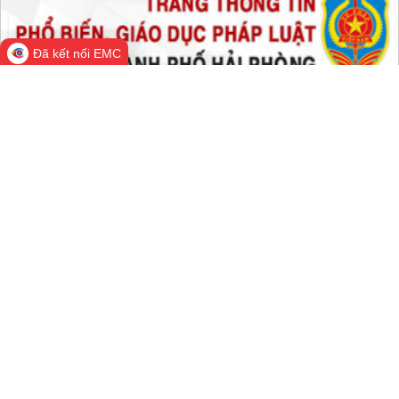
Trong tuần:
1,291,660
Tất cả:
66,217,168
Đã kết nối EMC