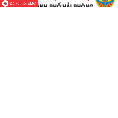
Đã kết nối EMC