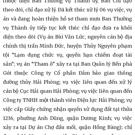
thuộc diện Ban Thường vụ Thành ủy, Ban Chỉ đạo
theo dõi, chỉ đạo xử lý. Đã kết thúc xử lý 06 vụ việc, vụ
án và đang hoàn thiện hồ sơ tham mưu Ban Thường
vụ Thành ủy tiếp tục kết thúc chỉ đạo đưa ra khỏi
diện theo dõi (Vụ án Bùi Văn Lức, nguyên cán bộ địa
chính thị trấn Minh Đức, huyện Thủy Nguyên phạm
tội “Lạm dụng chức vụ, quyền hạn chiếm đoạt tài
sản”; vụ án “Tham ô” xảy ra tại Ban Quản lý Bến phà
Gót thuộc Công ty Cổ phần Đảm bảo giao thông
đường thủy Hải Phòng; vụ việc liên quan đến xử lý
cán bộ Cục Hải quan Hải Phòng; vụ việc liên quan đến
Công ty TNHH một thành viên Điện lực Hải Phòng; vụ
việc cấp Giấy chứng nhận quyền sử dụng đất tại thửa
1236, phường Anh Dũng, quận Dương Kinh; vụ việc
xảy ra tại Dự án Chợ đầu mối, quận Hồng Bàng); chỉ