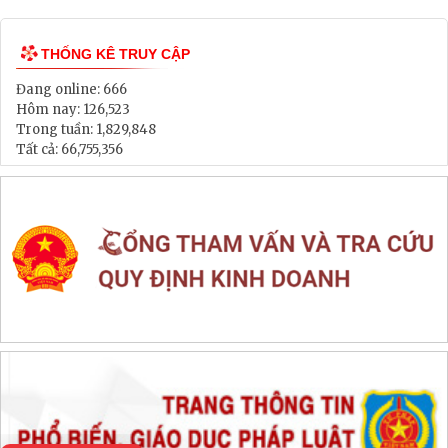
Lịch tiếp dân
Thông tin đấu thầu, đấu giá
LIÊN KẾT WEB SITE
THỐNG KÊ TRUY CẬP
Đang online:
666
Hôm nay:
126,523
Trong tuần:
1,829,848
Tất cả:
66,755,356