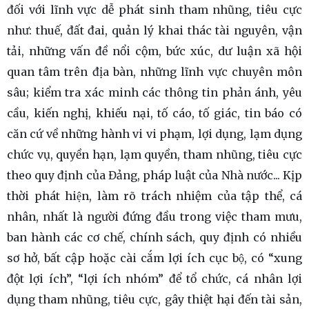
đối với lĩnh vực dễ phát sinh tham nhũng, tiêu cực
như: thuế, đất đai, quản lý khai thác tài nguyên, vận
tải, những vấn đề nổi cộm, bức xúc, dư luận xã hội
quan tâm trên địa bàn, những lĩnh vực chuyên môn
sâu; kiểm tra xác minh các thông tin phản ánh, yêu
cầu, kiến nghị, khiếu nại, tố cáo, tố giác, tin báo có
căn cứ về những hành vi vi phạm, lợi dụng, lạm dụng
chức vụ, quyền hạn, lạm quyền, tham nhũng, tiêu cực
theo quy định của Đảng, pháp luật của Nhà nước... Kịp
thời phát hiện, làm rõ trách nhiệm của tập thể, cá
nhân, nhất là người đứng đầu trong việc tham mưu,
ban hành các cơ chế, chính sách, quy định có nhiều
sơ hở, bất cập hoặc cài cắm lợi ích cục bộ, có “xung
đột lợi ích”, “lợi ích nhóm” để tổ chức, cá nhân lợi
dụng tham nhũng, tiêu cực, gây thiệt hại đến tài sản,