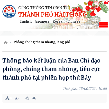
CỔNG THÔNG TIN ĐIỆN TỬ
THÀNH PHỐ HẢI PHÒNG
English
|
Japanese
|
Korean
|
Chinese
Phòng chống tham nhũng, lãng phí
Thông báo kết luận của Ban Chỉ đạo
phòng, chống tham nhũng, tiêu cực
thành phố tại phiên họp thứ Bảy
13/06/2024 10:55