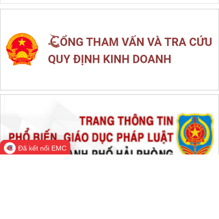
LIÊN KẾT WEB SITE
THỐNG KÊ TRUY CẬP
Đang online:
510
Hôm nay:
146,986
Trong tuần:
1,850,311
Tất cả:
66,775,819
Đã kết nối EMC