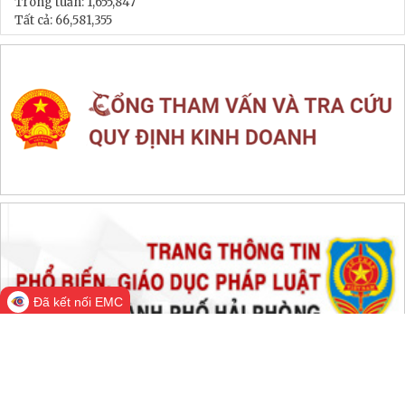
LIÊN KẾT WEB SITE
THỐNG KÊ TRUY CẬP
Đang online:
716
Hôm nay:
140,152
Trong tuần:
1,655,847
Tất cả:
66,581,355
Đã kết nối EMC