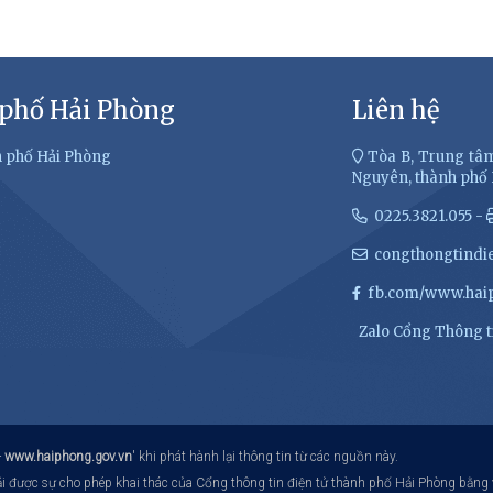
 phố Hải Phòng
Liên hệ
h phố Hải Phòng
Tòa B, Trung tâm
Nguyên, thành phố
0225.3821.055 -
congthongtindi
fb.com/www.haip
Zalo Cổng Thông ti
-
www.haiphong.gov.vn
' khi phát hành lại thông tin từ các nguồn này.
hải được sự cho phép khai thác của Cổng thông tin điện tử thành phố Hải Phòng bằng