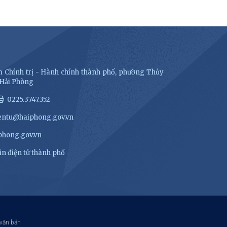
 Chính trị - Hành chính thành phố, phường Thủy
 Hải Phòng
0225.3747.352
entu@haiphong.gov.vn
hong.gov.vn
n điện tử thành phố
 văn bản