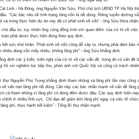
hị Cát Linh - Hà Đông, ông Nguyễn Văn Sửu, Phó chủ tịch UBND TP Hà Nội t
ầu. “Các bác nêu về tình trạng tăng vốn là rất đúng. Riêng tuyến đường sắt
i và trong thực hiện dự án này đã có phát sinh về vốn” - ông Sửu thừa nhận
chủ đầu tư, tuy nhiên ông cũng đồng tình với quan điểm của cử tri về việc
m toán phải được thực hiện đúng theo quy định.
à hết sức khó khăn. Phát sinh về vốn cũng dễ xảy ra, nhưng phải đảm bảo 
o nhiêu đúng vốn mấy nhiêu, không lãng phí” - ông Sửu khẳng định.
ng định các ý kiến, kiến nghị của cử tri về các vấn đề, trong đó có vấn đề l
 tôi xin nghiêm túc tiếp thu, phản ánh với Quốc hội và cũng có trách nhi
 Bí thư Nguyễn Phú Trọng khẳng định tham nhũng và lãng phí lần nào cũng 
u về vấn nạn lãng phí rất đúng. Lần này các bác nhấn mạnh về vấn đề lãng p
hơn cả tham nhũng vì lãng phí có đong đếm được đâu. Các quy định hiện na
 chỉnh ở nhiều lĩnh vực. Chỉ đạo để giảm bớt lãng phí ngay cả việc tổ chức 
g lãng phí, thực hành tiết kiệm” - Tổng Bí thư nhấn mạnh.