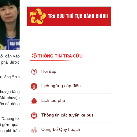
THÔNG TIN TRA CỨU
hội cần vào
n phải được
Hỏi đáp
tư, ông Sơn
Lịch ngừng cấp điện
chuyện tăng
. Mà chuyện
Lịch tàu phà
vốn dễ dàng
Thông tin các tuyến xe bus
 “Chúng tôi
hê gớm quá,
Công bố Quy hoạch
ng phí tràn