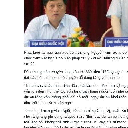
Phát biểu tại buổi tiếp xúc cửa tri, ông Nguyễn Kim Sơn, cử
cuộc xem xét kỹ và có biện pháp xử lý đối với những dự án 
xử lý”.
Dẫn chứng câu chuyện tăng vốn tới 339 triệu USD tại dự án đ
đặt câu hỏi tại sao lại có chuyện dễ dàng tăng vốn như thế.
“Tất cả các khâu thẩm định đều phải làm chu đáo, làm kỹ ngay
vốn lớn đến như thế. Số vốn tăng gần bằng nguồn vốn phê d
dự án tăng vốn không phải chỉ có một, ngay dự án khai thác
như thế” - ông Sơn kiến nghị
Theo ông Trương Đức Ngãi, cử tri phường Cống Vị, quận Ba Đìn
cho rằng lãng phí cũng là quốc nạn. Nhìn các dự án bỏ hoang
mà lãng phí không thể tính được cụ thể. Vì vậy, cử tri mong
lan như hiện nay. Xử lý được tức là người dân có thêm niềm ti