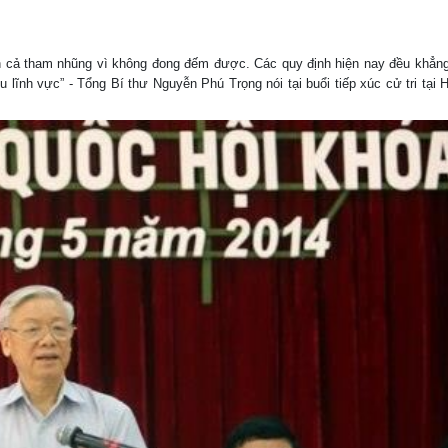
g
n cả tham nhũng vì không đong đếm được. Các quy định hiện nay đều khẳng
 lĩnh vực” - Tổng Bí thư Nguyễn Phú Trọng nói tại buổi tiếp xúc cử tri tại 