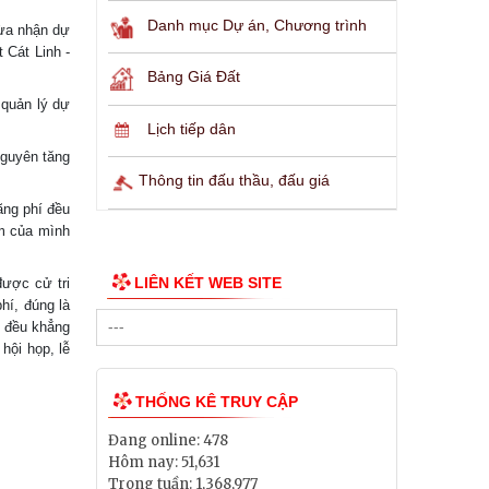
Danh mục Dự án, Chương trình
hừa nhận dự
 Cát Linh -
.
Bảng Giá Đất
 quản lý dự
Lịch tiếp dân
nguyên tăng
Thông tin đấu thầu, đấu giá
ãng phí đều
ệm của mình
LIÊN KẾT WEB SITE
được cử tri
hí, đúng là
y đều khẳng
hội họp, lễ
THỐNG KÊ TRUY CẬP
Đang online:
478
Hôm nay:
51,631
Trong tuần:
1,368,977