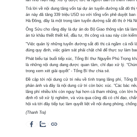
Trả lời về nội dung tăng vốn tại dự án tuyến đường sắt đô t
án này đã tăng 339 triệu USD so với tổng vốn phê duyệt ban đ
Hà Đông, đây là một trong tám tuyến đường sắt đô thị ở Hà Nộ
Ông Sửu cho rằng đây là dự án do Bộ Giao thông vận tải làm 
án từ khâu thiết thiết kế, đầu tư, thi công và sau này còn kiể
"Việc quản lý những tuyến đường sắt đô thị cả ngầm cả nổi l
đúng quy định, việc giám sát phải chặt chẽ để thực sự làm ba
Phát biểu tại buổi tiếp xúc, Tổng Bí thư Nguyễn Phú Trọng khẳ
là những nội dung đang được quan tâm, chỉ đạo xử lý. “Chúng
trong xem xét giải quyết” - Tổng Bí thư chia sẻ.
Đề cập tới nội dung cử tri nêu về tình trạng lãng phí, Tổng
phản ánh và đây là nội dung cử tri còn bức xúc. “Các bác nê
lãng phí nhiều khi còn nguy hại hơn cả tham nhũng, còn lớn 
định rõ sẽ xử lý nghiêm, và vừa qua cũng đã có chỉ đạo, chấn
hội và tới đây tiếp tục làm quyết liệt về nội dung phòng, chốn
(Thanh Tra)