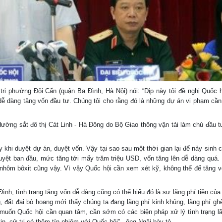
 tri phường Đội Cấn (quận Ba Đình, Hà Nội) nói: “Dịp này tôi đề nghị Quốc 
dễ dàng tăng vốn đầu tư. Chúng tôi cho rằng đó là những dự án vi phạm cầ
ường sắt đô thị Cát Linh - Hà Đông do Bộ Giao thông vận tải làm chủ đầu 
 khi duyệt dự án, duyệt vốn. Vậy tại sao sau một thời gian lại để nảy sinh 
uyệt ban đầu, mức tăng tới mấy trăm triệu USD, vốn tăng lên dễ dàng quá
 nhôm bôxit cũng vậy. Vì vậy Quốc hội cần xem xét kỹ, không thể để tăng 
h, tình trạng tăng vốn dễ dàng cũng có thể hiểu đó là sự lãng phí tiền của.
, đất đai bỏ hoang mới thấy chúng ta đang lãng phí kinh khủng, lãng phí g
 muốn Quốc hội cần quan tâm, cần sớm có các biện pháp xử lý tình trạng lã
n, cử tri có thêm tín nhiệm với Quốc hội” - ông Ngãi bày tỏ.