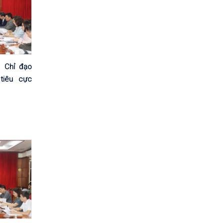
n Chỉ đạo
tiêu cực