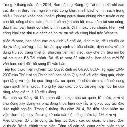
Trong 9 tháng đầu năm 2014, Ban cán sự Đảng bộ Tài chính đã chỉ đạo
các đơn vị thực hiện nghiêm việc công khai, minh bạch chính sách trong
nhiều lĩnh vực khác nhau nhằm phòng ngừa tham nhũng như: tuyển dụng
cán bộ, công chức; các tiêu chí bổ nhiệm cán bộ; mua sắm tài sản công,
đấu thầu; ban hành cơ chế, chính sách, định mức, tiêu chuẩn. Niêm yết
công khai các thủ tục hành chính tại trụ sở và công khai trên Website.
Việc rà soát, ban hành các quy định về chế độ, định mức, tiêu chuẩn đã
được tăng cường, nhất là các quy định về tiêu chuẩn, định mức về sử
dụng trụ sở, trang thiết bị, phương tiện làm việc, quy chế chi tiêu nội bộ
tại cơ quan Bộ Tài chính. Bộ đã rà soát 82 văn bản; ban hành mới 56
văn bản; sửa đổi, bổ sung 01 văn bản.
Tiếp tục thực hiện nghiêm túc Quyết định số 64/2007/QĐ-TTg ngày 10-5-
2007 của Thủ tướng Chính phủ ban hành Quy chế về việc tặng quà, nhận
quà tặng và nộp lại quà tặng của cơ quan, tổ chức đơn vị có sử dụng
ngân sách Nhà nước. Trong kỳ báo cáo, có 03 trường hợp nộp lại quà
tặng, tổng giá trị là 10 triệu đồng.
Ban cán sự Đảng Bộ Tài chính đã chỉ đạo các cơ quan, tổ chức, đơn vị
chủ động xây dựng và phát động thực hiện quy tắc ứng xử, quy tắc đạo
đức nghề nghiệp. Trong 9 tháng đầu năm 2014, Bộ tiến hành kiểm tra
việc thực hiện quy tắc ứng xử của cán bộ, công chức tại 436 đơn vị.
Việc chuyển đổi vị trí công tác tiếp tục được các cơ quan, tổ chức, đơn
vị thuộc Bộ tài chính thực hiện. Tổng số cán bộ, công chức, viên chức