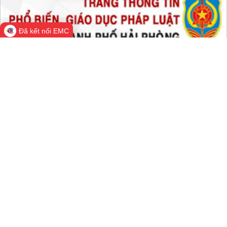
Trong tuần:
1,057,126
Tất cả:
65,982,634
Đã kết nối EMC