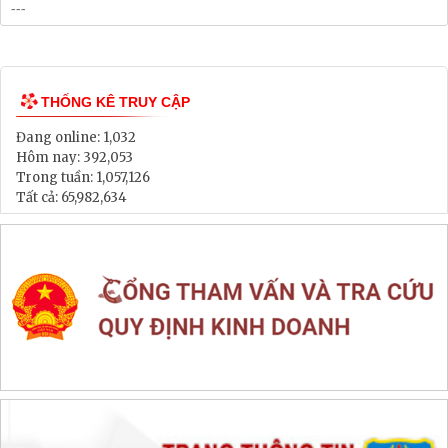
Bảng Giá Đất
Lịch tiếp dân
Thông tin đấu thầu, đấu giá
LIÊN KẾT WEB SITE
THỐNG KÊ TRUY CẬP
Đang online:
1,032
Hôm nay:
392,053