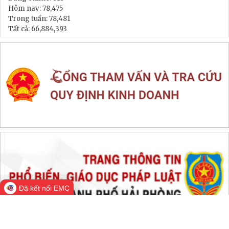
LIÊN KẾT WEB SITE
THỐNG KÊ TRUY CẬP
Đang online:
818
Hôm nay:
78,475
Trong tuần:
78,481
Tất cả:
66,884,393
Đã kết nối EMC