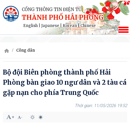
CỔNG THÔNG TIN ĐIỆN TỬ
THÀNH PHỐ HẢI PHÒNG
English
|
Japanese
|
Korean
|
Chinese
Công dân
Bộ đội Biên phòng thành phố Hải
Phòng bàn giao 10 ngư dân và 2 tàu cá
gặp nạn cho phía Trung Quốc
11/05/2026 19:52