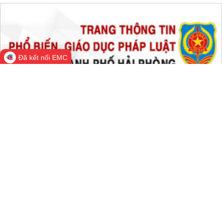
Đang online:
1,230
Hôm nay:
127,333
Trong tuần:
127,351
Tất cả:
66,933,263
Đã kết nối EMC