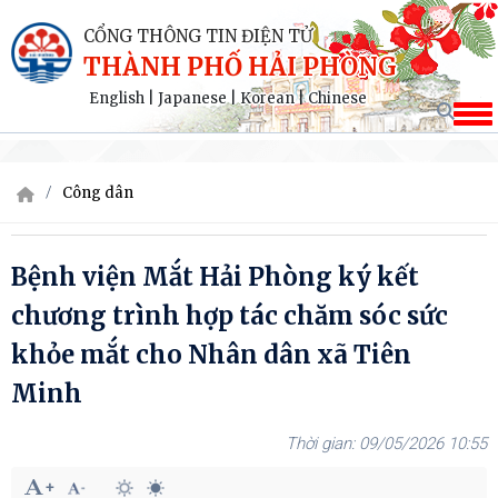
CỔNG THÔNG TIN ĐIỆN TỬ
THÀNH PHỐ HẢI PHÒNG
English
|
Japanese
|
Korean
|
Chinese
Công dân
Bệnh viện Mắt Hải Phòng ký kết
chương trình hợp tác chăm sóc sức
khỏe mắt cho Nhân dân xã Tiên
Minh
09/05/2026 10:55