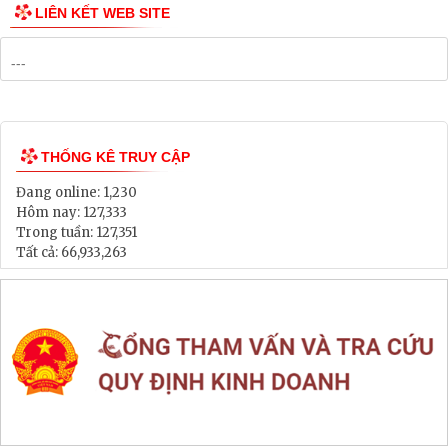
Danh mục Dự án, Chương trình
Bảng Giá Đất
Lịch tiếp dân
Thông tin đấu thầu, đấu giá
LIÊN KẾT WEB SITE
THỐNG KÊ TRUY CẬP