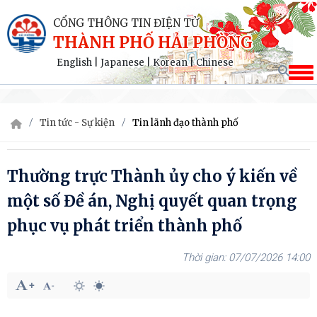
CỔNG THÔNG TIN ĐIỆN TỬ
THÀNH PHỐ HẢI PHÒNG
English
|
Japanese
|
Korean
|
Chinese
Tin tức - Sự kiện
Tin lãnh đạo thành phố
Thường trực Thành ủy cho ý kiến về
một số Đề án, Nghị quyết quan trọng
phục vụ phát triển thành phố
07/07/2026 14:00