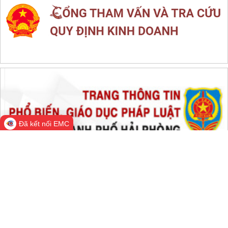
THỐNG KÊ TRUY CẬP
Đang online:
662
Hôm nay:
140,293
Trong tuần:
1,655,988
Tất cả:
66,581,496
Đã kết nối EMC