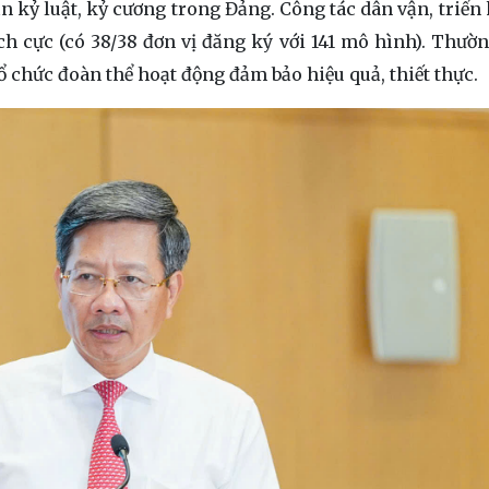
ìn kỷ luật, kỷ cương trong Đảng. Công tác dân vận, triển
ch cực (có 38/38 đơn vị đăng ký với 141 mô hình). Thườ
ổ chức đoàn thể hoạt động đảm bảo hiệu quả, thiết thực.