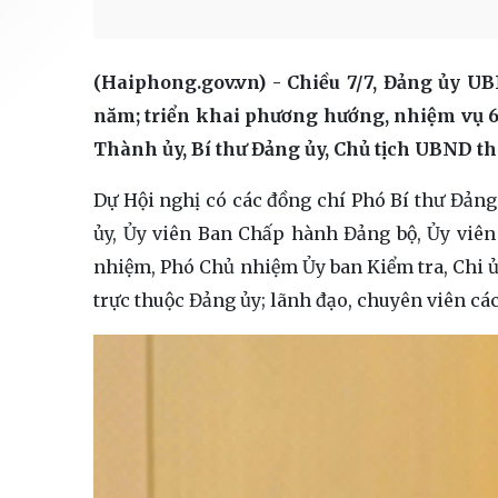
(Haiphong.gov.vn) - Chiều 7/7, Đảng ủy U
năm; triển khai phương hướng, nhiệm vụ 6
Thành ủy, Bí thư Đảng ủy, Chủ tịch UBND th
Dự Hội nghị có các đồng chí Phó Bí thư Đản
ủy, Ủy viên Ban Chấp hành Đảng bộ, Ủy viên 
nhiệm, Phó Chủ nhiệm Ủy ban Kiểm tra, Chi ủy
trực thuộc Đảng ủy; lãnh đạo, chuyên viên cá