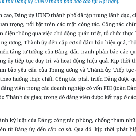
í thư Đảng ủy UBND thành phố báo cáo tại Hội nghị.
âm cao, Đảng ủy UBND thành phố đã tập trung lãnh đạo, ch
n trọng, nổi bật trên các mặt công tác. Công tác chính
àn diện thông qua việc chủ động quán triệt, tổ chức thực
Trung ương, Thành ủy đến cấp cơ sở đảm bảo hiệu quả, th
 nền tảng tư tưởng của Đảng, đấu tranh phản bác các q
ng ủy tiếp tục duy trì và hoạt động hiệu quả. Kịp thời t
đảm bảo yêu cầu của Trung ương và Thành ủy. Tiếp tục 
 theo hướng thực chất. Công tác phát triển Đảng được q
g, đảng viên trong các doanh nghiệp có vốn FDI (toàn Đản
 do Thành ủy giao; trong đó đảng viên được kết nạp ở các
 hành kỷ luật của Đảng; công tác phòng, chống tham nhũ
yên từ Đảng ủy đến cấp cơ sở. Qua đó, kịp thời phát hi