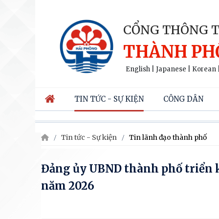
CỔNG THÔNG T
THÀNH PH
English
|
Japanese
|
Korean
TIN TỨC - SỰ KIỆN
CÔNG DÂN
Tin tức - Sự kiện
Tin lãnh đạo thành phố
Đảng ủy UBND thành phố triển 
năm 2026