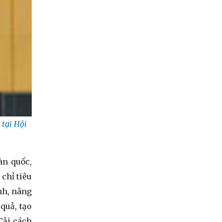
tại Hội
àn quốc,
chỉ tiêu
anh, nâng
quả, tạo
Cải cách