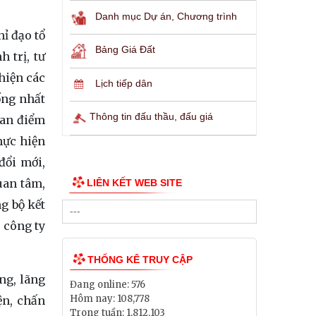
Danh mục Dự án, Chương trình
ỉ đạo tổ
Bảng Giá Đất
 trị, tư
 hiện các
Lịch tiếp dân
ống nhất
Thông tin đấu thầu, đấu giá
uan điểm
hực hiện
đổi mới,
uan tâm,
LIÊN KẾT WEB SITE
g bộ kết
 công ty
THỐNG KÊ TRUY CẬP
ng, lãng
Đang online:
576
Hôm nay:
108,778
ện, chấn
Trong tuần:
1,812,103