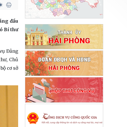
háng đầu
ó Bí thư
 vụ Đảng
thư, Chủ
bộ cơ sở