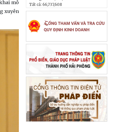
 khai mô
Tất cả:
66,737,608
ng xuyên