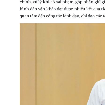
chỉnh, xử lý khi có sai phạm, góp phần giữ g
hình dân vận khéo đạt được nhiều kết quả tí
quan tâm đến công tác lãnh đạo, chỉ đạo các t