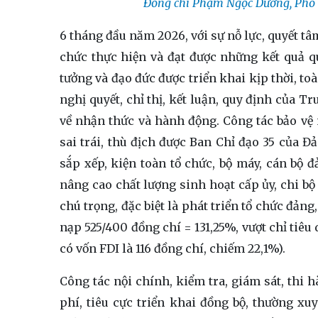
Đồng chí Phạm Ngọc Dương, Phó B
6 tháng đầu năm 2026, với sự nỗ lực, quyết t
chức thực hiện và đạt được những kết quả qua
tưởng và đạo đức được triển khai kịp thời, to
nghị quyết, chỉ thị, kết luận, quy định của 
về nhận thức và hành động. Công tác bảo vệ
sai trái, thù địch được Ban Chỉ đạo 35 của Đả
sắp xếp, kiện toàn tổ chức, bộ máy, cán bộ 
nâng cao chất lượng sinh hoạt cấp ủy, chi bộ
chú trọng, đặc biệt là phát triển tổ chức đản
nạp 525/400 đồng chí = 131,25%, vượt chỉ tiêu
có vốn FDI là 116 đồng chí, chiếm 22,1%).
Công tác nội chính, kiểm tra, giám sát, thi
phí, tiêu cực triển khai đồng bộ, thường xu