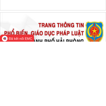
THỐNG KÊ TRUY CẬP
Đang online:
902
Hôm nay:
79,885
Trong tuần:
79,891
Tất cả:
66,885,803
Đã kết nối EMC