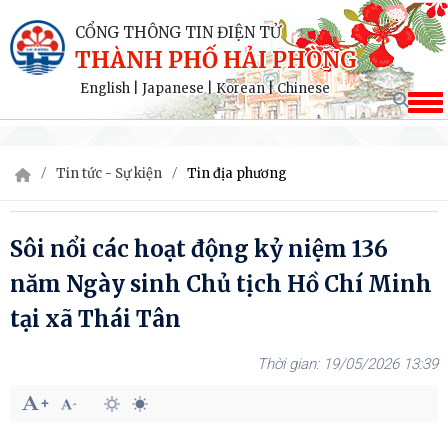
CỔNG THÔNG TIN ĐIỆN TỬ
THÀNH PHỐ HẢI PHÒNG
English
|
Japanese
|
Korean
|
Chinese
Tin tức - Sự kiện
Tin địa phương
Sôi nổi các hoạt động kỷ niệm 136
năm Ngày sinh Chủ tịch Hồ Chí Minh
tại xã Thái Tân
19/05/2026 13:39