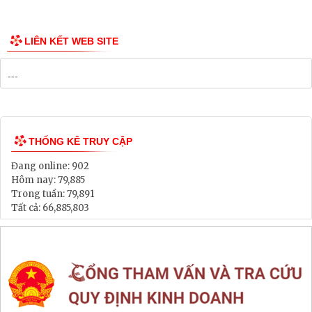
Công bố Quy hoạch
Danh mục Dự án, Chương trình
Bảng Giá Đất
Lịch tiếp dân
Thông tin đấu thầu, đấu giá
LIÊN KẾT WEB SITE