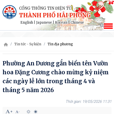
CỔNG THÔNG TIN ĐIỆN TỬ
THÀNH PHỐ HẢI PHÒNG
English
|
Japanese
|
Korean
|
Chinese
Tin tức - Sự kiện
Tin địa phương
Phường An Dương gắn biển tên Vườn
hoa Đặng Cương chào mừng kỷ niệm
các ngày lễ lớn trong tháng 4 và
tháng 5 năm 2026
19/05/2026 11:31