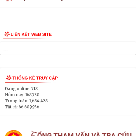
Thông tin các tuyến xe bus
Công bố Quy hoạch
Danh mục Dự án, Chương trình
Bảng Giá Đất
Lịch tiếp dân
Thông tin đấu thầu, đấu giá
LIÊN KẾT WEB SITE