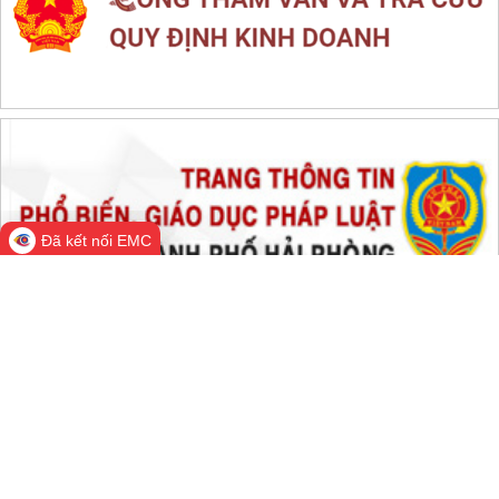
THỐNG KÊ TRUY CẬP
Đang online:
718
Hôm nay:
168,730
Trong tuần:
1,684,428
Tất cả:
66,609,936
Đã kết nối EMC