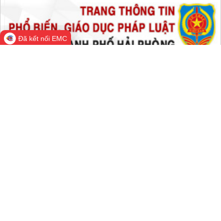
Trong tuần:
1,353,467
Tất cả:
66,278,978
Đã kết nối EMC