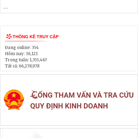
Bảng Giá Đất
Lịch tiếp dân
Thông tin đấu thầu, đấu giá
LIÊN KẾT WEB SITE
THỐNG KÊ TRUY CẬP
Đang online:
354
Hôm nay:
36,121