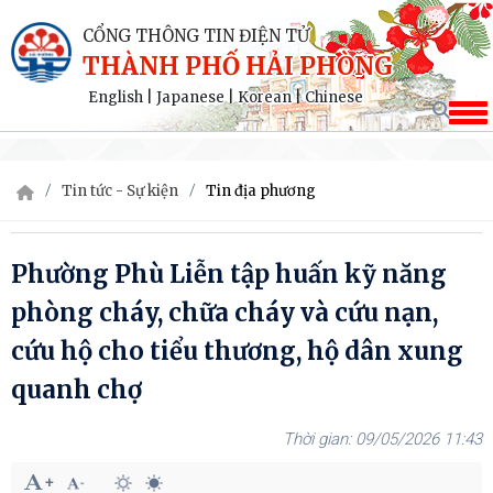
CỔNG THÔNG TIN ĐIỆN TỬ
THÀNH PHỐ HẢI PHÒNG
English
|
Japanese
|
Korean
|
Chinese
Tin tức - Sự kiện
Tin địa phương
Phường Phù Liễn tập huấn kỹ năng
phòng cháy, chữa cháy và cứu nạn,
cứu hộ cho tiểu thương, hộ dân xung
quanh chợ
09/05/2026 11:43